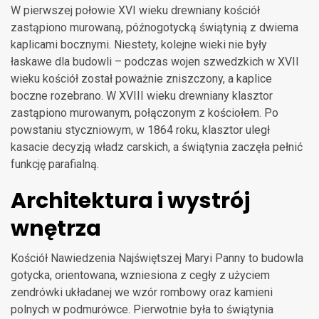
W pierwszej połowie XVI wieku drewniany kościół
zastąpiono murowaną, późnogotycką świątynią z dwiema
kaplicami bocznymi. Niestety, kolejne wieki nie były
łaskawe dla budowli – podczas wojen szwedzkich w XVII
wieku kościół został poważnie zniszczony, a kaplice
boczne rozebrano. W XVIII wieku drewniany klasztor
zastąpiono murowanym, połączonym z kościołem. Po
powstaniu styczniowym, w 1864 roku, klasztor uległ
kasacie decyzją władz carskich, a świątynia zaczęła pełnić
funkcję parafialną.
Architektura i wystrój
wnętrza
Kościół Nawiedzenia Najświętszej Maryi Panny to budowla
gotycka, orientowana, wzniesiona z cegły z użyciem
zendrówki układanej we wzór rombowy oraz kamieni
polnych w podmurówce. Pierwotnie była to świątynia