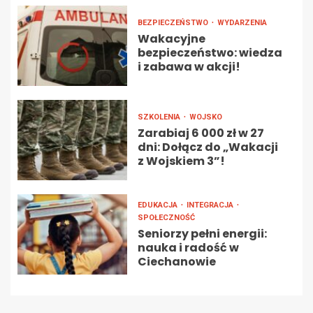
BEZPIECZEŃSTWO
WYDARZENIA
Wakacyjne
bezpieczeństwo: wiedza
i zabawa w akcji!
SZKOLENIA
WOJSKO
Zarabiaj 6 000 zł w 27
dni: Dołącz do „Wakacji
z Wojskiem 3”!
EDUKACJA
INTEGRACJA
SPOŁECZNOŚĆ
Seniorzy pełni energii:
nauka i radość w
Ciechanowie