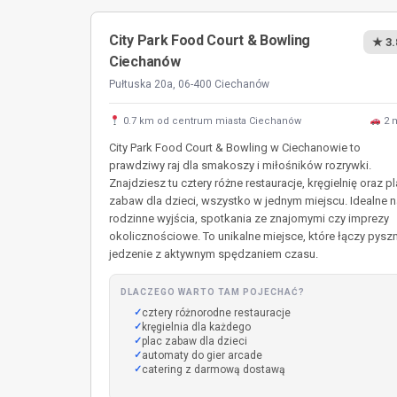
City Park Food Court & Bowling
★ 3.
Ciechanów
Pułtuska 20a, 06-400 Ciechanów
0.7 km od centrum miasta Ciechanów
2 
City Park Food Court & Bowling w Ciechanowie to
prawdziwy raj dla smakoszy i miłośników rozrywki.
Znajdziesz tu cztery różne restauracje, kręgielnię oraz p
zabaw dla dzieci, wszystko w jednym miejscu. Idealne n
rodzinne wyjścia, spotkania ze znajomymi czy imprezy
okolicznościowe. To unikalne miejsce, które łączy pysz
jedzenie z aktywnym spędzaniem czasu.
DLACZEGO WARTO TAM POJECHAĆ?
cztery różnorodne restauracje
kręgielnia dla każdego
plac zabaw dla dzieci
automaty do gier arcade
catering z darmową dostawą