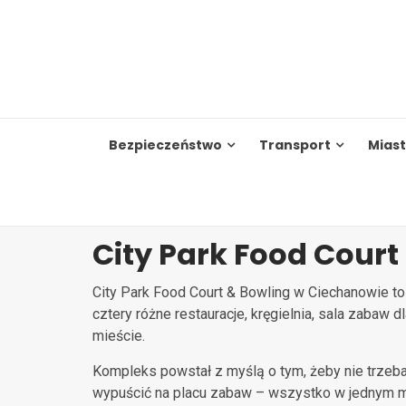
Skip
to
content
Bezpieczeństwo
Transport
Mias
City Park Food Cour
City Park Food Court & Bowling w Ciechanowie to
cztery różne restauracje, kręgielnia, sala zabaw d
mieście.
Kompleks powstał z myślą o tym, żeby nie trzeba 
wypuścić na placu zabaw – wszystko w jednym m