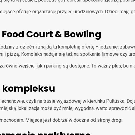
iejsce oferuje organizację przyjęć urodzinowych. Dzieci mają g
k Food Court & Bowling
Rodziny z dziećmi znajdą tu kompletną ofertę – jedzenie, zabaw
i pizzą. Kompleks nadaje się też na spotkania firmowe czy urodz
arówno wejście, jak i parking są dostępne. To ważny plus, bo n
do kompleksu
 Ciechanowie, czyli na trasie wyjazdowej w kierunku Pułtuska. 
 miejską lokalizacja może być mniej wygodna, warto sprawdzić a
amochodem. Miejsce jest dobrze widoczne od strony drogi.