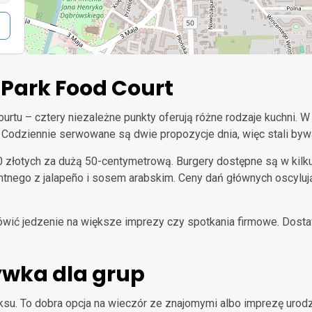
 Park Food Court
urtu – cztery niezależne punkty oferują różne rodzaje kuchni. 
i. Codziennie serwowane są dwie propozycje dnia, więc stali byw
0 złotych za dużą 50-centymetrową. Burgery dostępne są w kilk
tnego z jalapeño i sosem arabskim. Ceny dań głównych oscylują
mówić jedzenie na większe imprezy czy spotkania firmowe. Dost
rywka dla grup
ksu. To dobra opcja na wieczór ze znajomymi albo imprezę urod