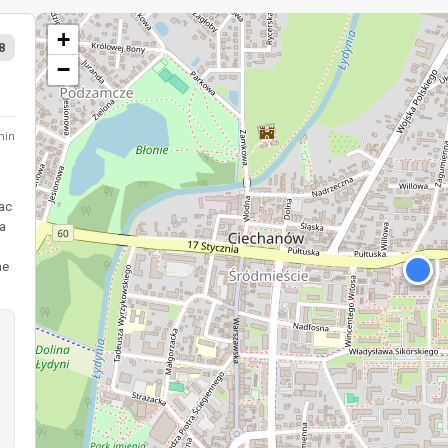
+
8
−
min
lac
a
ne