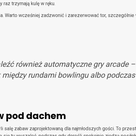
y raz trzymają kulę w ręku.
arda. Warto wcześniej zadzwonić i zarezerwować tor, szczególni
eźć również automatyczne gry arcade – 
ik między rundami bowlingu albo podcza
aw pod dachem
li salę zabaw zaprojektowaną dla najmłodszych gości. To przest
się tu wyszaleć, podczas gdy dorośli spokojnie zjedzą posiłek 