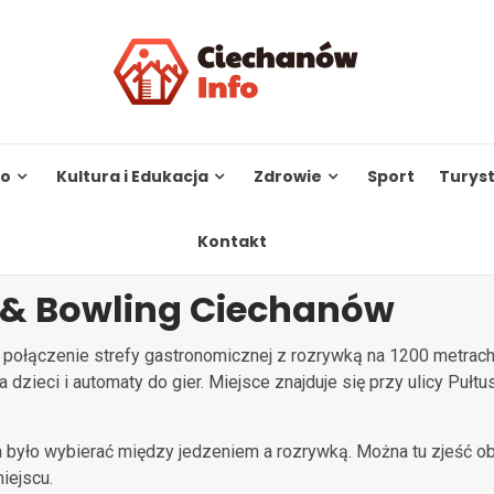
to
Kultura i Edukacja
Zdrowie
Sport
Turys
Kontakt
t & Bowling Ciechanów
 połączenie strefy gastronomicznej z rozrywką na 1200 metrach
la dzieci i automaty do gier. Miejsce znajduje się przy ulicy Puł
było wybierać między jedzeniem a rozrywką. Można tu zjeść obia
iejscu.