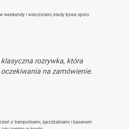
e w weekendy i wieczorami, kiedy bywa sporo
klasyczna rozrywka, która
s oczekiwania na zamówienie.
rzeń z trampolinami, zjeżdżalniami i basenem
czy zagrają w kręgle.