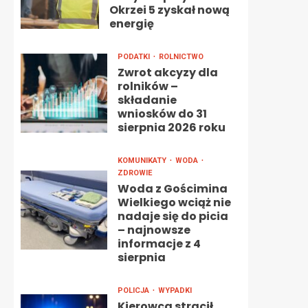
Okrzei 5 zyskał nową
energię
PODATKI
ROLNICTWO
Zwrot akcyzy dla
rolników –
składanie
wniosków do 31
sierpnia 2026 roku
KOMUNIKATY
WODA
ZDROWIE
Woda z Gościmina
Wielkiego wciąż nie
nadaje się do picia
– najnowsze
informacje z 4
sierpnia
POLICJA
WYPADKI
Kierowca stracił