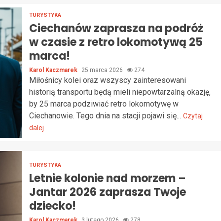
TURYSTYKA
Ciechanów zaprasza na podróż
w czasie z retro lokomotywą 25
marca!
Karol Kaczmarek
25 marca 2026
274
Miłośnicy kolei oraz wszyscy zainteresowani
historią transportu będą mieli niepowtarzalną okazję,
by 25 marca podziwiać retro lokomotywę w
Ciechanowie. Tego dnia na stacji pojawi się...
Czytaj
dalej
TURYSTYKA
Letnie kolonie nad morzem –
Jantar 2026 zaprasza Twoje
dziecko!
Karol Kaczmarek
3 lutego 2026
278