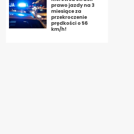
prawo jazdy na 3
miesiące za
przekroczenie
prędkości o 56
km/h!