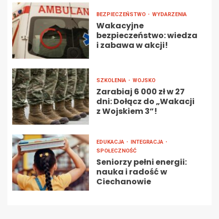
BEZPIECZEŃSTWO
WYDARZENIA
Wakacyjne
bezpieczeństwo: wiedza
i zabawa w akcji!
SZKOLENIA
WOJSKO
Zarabiaj 6 000 zł w 27
dni: Dołącz do „Wakacji
z Wojskiem 3”!
EDUKACJA
INTEGRACJA
SPOŁECZNOŚĆ
Seniorzy pełni energii:
nauka i radość w
Ciechanowie