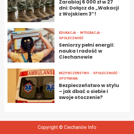
Zarabiaj 6 000 zł w 27
dni: Dołącz do „Wakacji
z Wojskiem 3”!
EDUKACJA
INTEGRACJA
SPOŁECZNOŚĆ
Seniorzy pełni energii:
nauka i radość w
Ciechanowie
BEZPIECZEŃSTWO
SPOŁECZNOŚĆ
SPOTKANIA
Bezpieczeństwo w stylu
– jak dbać o siebie i
swoje otoczenie?
Copyright © Ciechanów Info