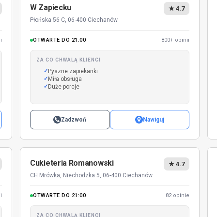
W Zapiecku
★ 4.7
Płońska 56 C, 06-400 Ciechanów
i
OTWARTE DO 21:00
800+ opinii
ZA CO CHWALĄ KLIENCI
Pyszne zapiekanki
Miła obsługa
Duże porcje
Zadzwoń
Nawiguj
Cukieteria Romanowski
★ 4.7
CH Mrówka, Niechodzka 5, 06-400 Ciechanów
i
OTWARTE DO 21:00
82 opinie
ZA CO CHWALĄ KLIENCI