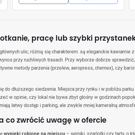
otkanie, pracę lub szybki przystane
 głównych ulic, różnią się charakterem: są eleganckie kawiarnie
 wynos przy ruchliwych trasach. Przy wyborze dobrze sprawdzić
tywne metody parzenia (przelew, aeropress, chemex), czy barista
ię do dłuższego siedzenia. Miejsca przy rynku i w pobliżu parku 
rzeć w opinie, czy lokal nie bywa zbyt głośny w godzinach popo
iają łatwy dostęp i parking, ale zwykle mniej kameralną atmosfe
a co zwrócić uwagę w ofercie
ię
wypieki robione na miejscu
– serniki, szarlotki czy tarty, o