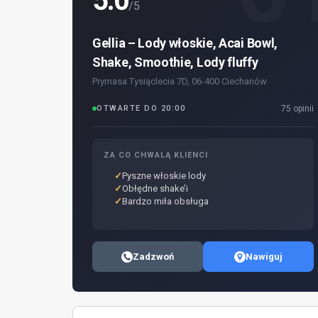
5.0
/5
Gellia – Lody włoskie, Acai Bowl,
Shake, Smoothie, Lody fluffy
Prymasa Tysiąclecia 7D, 06-400 Ciechanów
OTWARTE DO 20:00
75 opinii
ZA CO CHWALĄ KLIENCI
Pyszne włoskie lody
Obłędne shake’i
Bardzo miła obsługa
Zadzwoń
Nawiguj