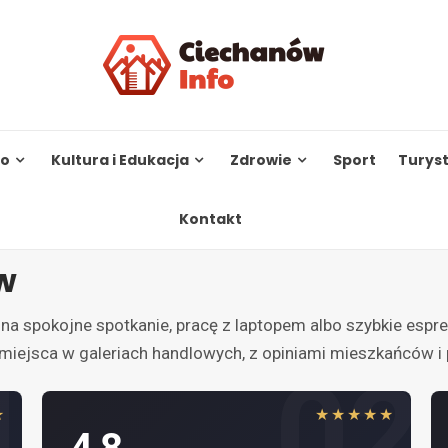
to
Kultura i Edukacja
Zdrowie
Sport
Turys
Kontakt
w
a spokojne spotkanie, pracę z laptopem albo szybkie espr
o miejsca w galeriach handlowych, z opiniami mieszkańców i
1
02
★
★★★★★