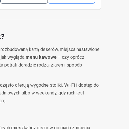
k?
 z rozbudowaną kartą deserów, miejsca nastawione
, jak wygląda
menu kawowe
– czy oprócz
 potrafi doradzić rodzaj ziaren i sposób
często oferują wygodne stoliki, Wi-Fi i dostęp do
łudniowych albo w weekendy, gdy ruch jest
rę.
 których mieszkańcy piszą w opiniach z imienia.