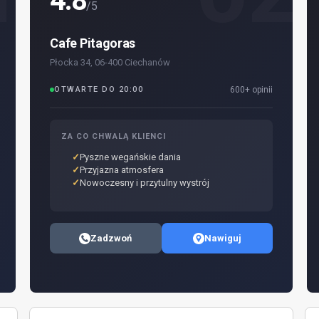
4.8
/5
Cafe Pitagoras
Płocka 34, 06-400 Ciechanów
OTWARTE DO 20:00
600+ opinii
ZA CO CHWALĄ KLIENCI
Pyszne wegańskie dania
Przyjazna atmosfera
Nowoczesny i przytulny wystrój
Zadzwoń
Nawiguj