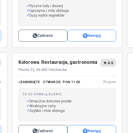
Pyszne lody i desery
Uprzejma i miła obsługa
Duży wybór wypieków
Zadzwoń
Nawiguj
Kolorowa. Restauracja, gastronomia
★ 4.6
Płocka 32, 06-400 Ciechanów
e
ZAMKNIĘTE · OTWARCIE: PON 11:00
79 opinii
ZA CO CHWALĄ KLIENCI
Smaczne domowe posiłki
Atrakcyjne ceny
Szybka i miła obsługa
Zadzwoń
Nawiguj