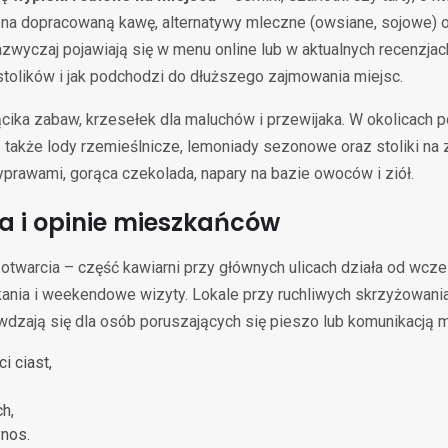
 na dopracowaną kawę, alternatywy mleczne (owsiane, sojowe) o
azwyczaj pojawiają się w menu online lub w aktualnych recenzjach
stolików i jak podchodzi do dłuższego zajmowania miejsc.
ka zabaw, krzesełek dla maluchów i przewijaka. W okolicach po
ją także lody rzemieślnicze, lemoniady sezonowe oraz stoliki n
yprawami, gorąca czekolada, napary na bazie owoców i ziół.
ja i opinie mieszkańców
twarcia – część kawiarni przy głównych ulicach działa od wcze
kania i weekendowe wizyty. Lokale przy ruchliwych skrzyżowani
wdzają się dla osób poruszających się pieszo lub komunikacją m
i ciast,
h,
ynos.