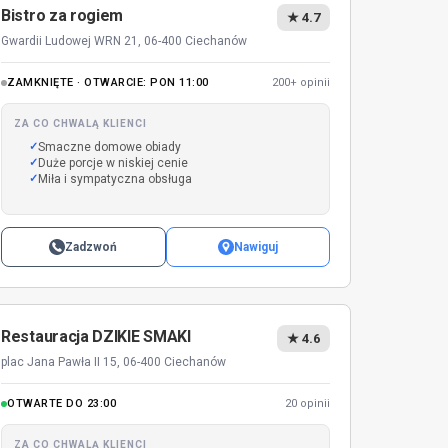
Bistro za rogiem
★ 4.7
Gwardii Ludowej WRN 21, 06-400 Ciechanów
ZAMKNIĘTE · OTWARCIE: PON 11:00
200+ opinii
ZA CO CHWALĄ KLIENCI
Smaczne domowe obiady
Duże porcje w niskiej cenie
Miła i sympatyczna obsługa
Zadzwoń
Nawiguj
Restauracja DZIKIE SMAKI
★ 4.6
plac Jana Pawła II 15, 06-400 Ciechanów
OTWARTE DO 23:00
20 opinii
ZA CO CHWALĄ KLIENCI