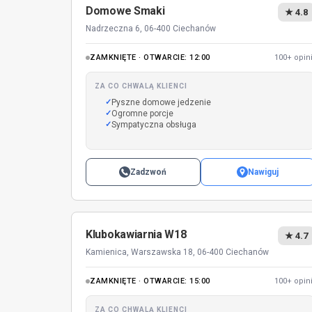
Domowe Smaki
★ 4.8
Nadrzeczna 6, 06-400 Ciechanów
ZAMKNIĘTE · OTWARCIE: 12:00
100+ opini
ZA CO CHWALĄ KLIENCI
Pyszne domowe jedzenie
Ogromne porcje
Sympatyczna obsługa
Zadzwoń
Nawiguj
Klubokawiarnia W18
★ 4.7
Kamienica, Warszawska 18, 06-400 Ciechanów
ZAMKNIĘTE · OTWARCIE: 15:00
100+ opini
ZA CO CHWALĄ KLIENCI