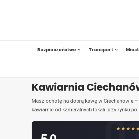
Skip
to
content
Bezpieczeństwo
Transport
Mias
Kawiarnia Ciechanó
Masz ochotę na dobrą kawę w Ciechanowie – n
kawiarnie od kameralnych lokali przy rynku p
0
★★★★