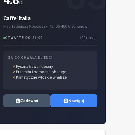
4.8
/5
Caffe' Italia
Plac Tadeusza Kościuszki 12, 06-400 Ciechanów
OTWARTE DO 21:00
100+ opinii
ZA CO CHWALĄ KLIENCI
Pyszna kawa i desery
Przemiła i pomocna obsługa
Klimatyczne włoskie wnętrze
Zadzwoń
Nawiguj