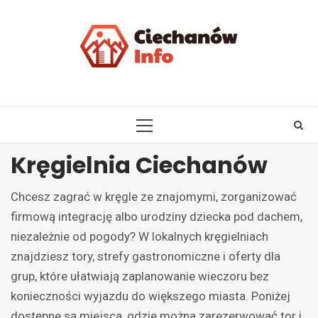
Skip
to
content
PRIMARY
MENU
Kręgielnia Ciechanów
Chcesz zagrać w kręgle ze znajomymi, zorganizować
firmową integrację albo urodziny dziecka pod dachem,
niezależnie od pogody? W lokalnych kręgielniach
znajdziesz tory, strefy gastronomiczne i oferty dla
grup, które ułatwiają zaplanowanie wieczoru bez
konieczności wyjazdu do większego miasta. Poniżej
dostępne są miejsca, gdzie można zarezerwować tor i