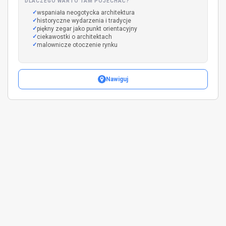
DLACZEGO WARTO TAM POJECHAĆ?
wspaniała neogotycka architektura
historyczne wydarzenia i tradycje
piękny zegar jako punkt orientacyjny
ciekawostki o architektach
malownicze otoczenie rynku
Nawiguj
Leaflet
|
©
OpenStreetMap
+
−