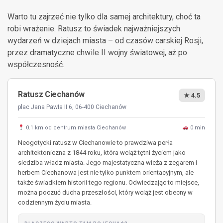
Warto tu zajrzeć nie tylko dla samej architektury, choć ta
robi wrażenie. Ratusz to świadek najważniejszych
wydarzeń w dziejach miasta – od czasów carskiej Rosji,
przez dramatyczne chwile II wojny światowej, aż po
współczesność.
Ratusz Ciechanów
★ 4.5
plac Jana Pawła II 6, 06-400 Ciechanów
0.1 km od centrum miasta Ciechanów
0 min
Neogotycki ratusz w Ciechanowie to prawdziwa perła
architektoniczna z 1844 roku, która wciąż tętni życiem jako
siedziba władz miasta. Jego majestatyczna wieża z zegarem i
herbem Ciechanowa jest nie tylko punktem orientacyjnym, ale
także świadkiem historii tego regionu. Odwiedzając to miejsce,
można poczuć ducha przeszłości, który wciąż jest obecny w
codziennym życiu miasta.