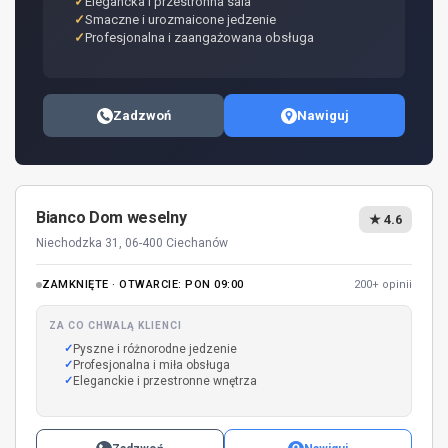
Elegancka i przestronna sala
Smaczne i urozmaicone jedzenie
Profesjonalna i zaangażowana obsługa
Zadzwoń
Nawiguj
Bianco Dom weselny
★ 4.6
Niechodzka 31, 06-400 Ciechanów
ZAMKNIĘTE · OTWARCIE: PON 09:00
200+ opinii
ZA CO CHWALĄ KLIENCI
Pyszne i różnorodne jedzenie
Profesjonalna i miła obsługa
Eleganckie i przestronne wnętrza