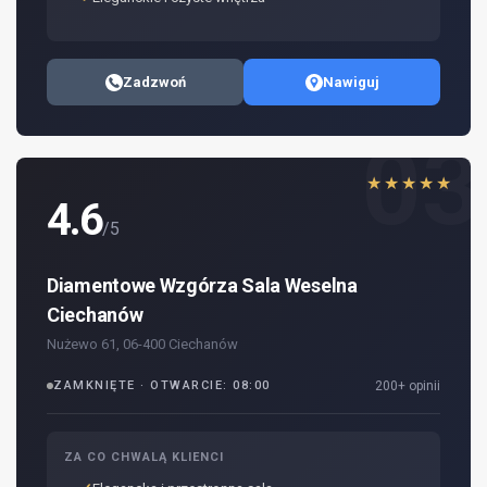
Zadzwoń
Nawiguj
03
★★★★★
4.6
/5
Diamentowe Wzgórza Sala Weselna
Ciechanów
Nużewo 61, 06-400 Ciechanów
ZAMKNIĘTE · OTWARCIE: 08:00
200+ opinii
ZA CO CHWALĄ KLIENCI