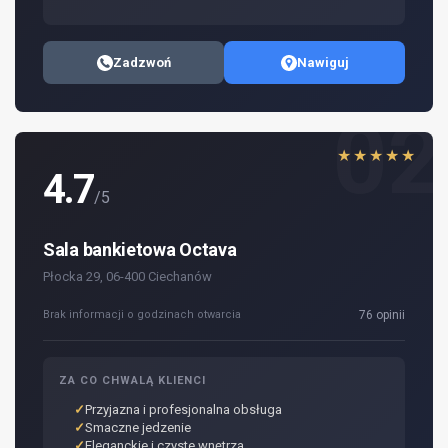
Zadzwoń
Nawiguj
02
★★★★★
4.7
/5
Sala bankietowa Octava
Płocka 29, 06-400 Ciechanów
Brak informacji o godzinach otwarcia
76 opinii
ZA CO CHWALĄ KLIENCI
Przyjazna i profesjonalna obsługa
Smaczne jedzenie
Eleganckie i czyste wnętrza