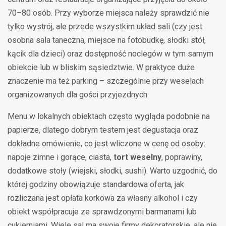
70–80 osób. Przy wyborze miejsca należy sprawdzić nie
tylko wystrój, ale przede wszystkim układ sali (czy jest
osobna sala taneczna, miejsce na fotobudkę, słodki stół,
kącik dla dzieci) oraz dostępność noclegów w tym samym
obiekcie lub w bliskim sąsiedztwie. W praktyce duże
znaczenie ma też parking – szczególnie przy weselach
organizowanych dla gości przyjezdnych.
Menu w lokalnych obiektach często wygląda podobnie na
papierze, dlatego dobrym testem jest degustacja oraz
dokładne omówienie, co jest wliczone w cenę od osoby:
napoje zimne i gorące, ciasta,
tort weselny
, poprawiny,
dodatkowe stoły (wiejski, słodki, sushi). Warto uzgodnić, do
której godziny obowiązuje standardowa oferta, jak
rozliczana jest opłata korkowa za własny alkohol i czy
obiekt współpracuje ze sprawdzonymi barmanami lub
cukierniami. Wiele sal ma swoje firmy dekoratorskie, ale nie