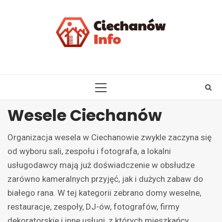
Skip
to
content
PRIMARY
MENU
Wesele Ciechanów
Organizacja wesela w Ciechanowie zwykle zaczyna się
od wyboru sali, zespołu i fotografa, a lokalni
usługodawcy mają już doświadczenie w obsłudze
zarówno kameralnych przyjęć, jak i dużych zabaw do
białego rana. W tej kategorii zebrano domy weselne,
restauracje, zespoły, DJ-ów, fotografów, firmy
dekoratorskie i inne usługi, z których mieszkańcy