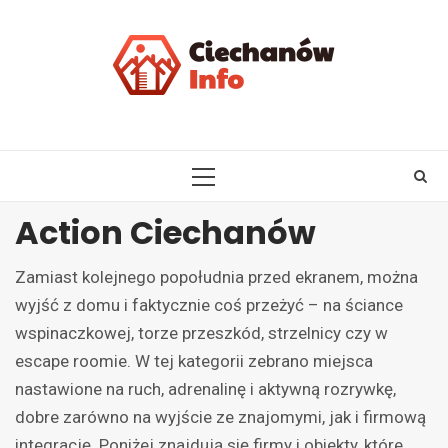
Skip
to
content
PRIMARY
MENU
Action Ciechanów
Zamiast kolejnego popołudnia przed ekranem, można
wyjść z domu i faktycznie coś przeżyć – na ściance
wspinaczkowej, torze przeszkód, strzelnicy czy w
escape roomie. W tej kategorii zebrano miejsca
nastawione na ruch, adrenalinę i aktywną rozrywkę,
dobre zarówno na wyjście ze znajomymi, jak i firmową
integrację. Poniżej znajdują się firmy i obiekty, które