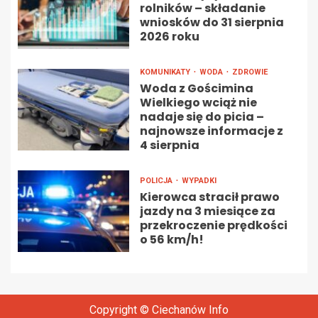
rolników – składanie
wniosków do 31 sierpnia
2026 roku
KOMUNIKATY
WODA
ZDROWIE
Woda z Gościmina
Wielkiego wciąż nie
nadaje się do picia –
najnowsze informacje z
4 sierpnia
POLICJA
WYPADKI
Kierowca stracił prawo
jazdy na 3 miesiące za
przekroczenie prędkości
o 56 km/h!
Copyright © Ciechanów Info