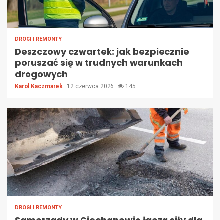
DROGI I REMONTY
Deszczowy czwartek: jak bezpiecznie
poruszać się w trudnych warunkach
drogowych
Karol Kaczmarek
12 czerwca 2026
145
DROGI I REMONTY
Samorządy w Ciechanowie łączą siły dla