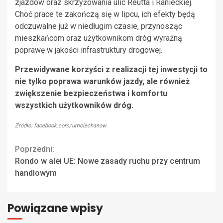
zjazdów oraz skrzyżowania ulic Reutta i Ranieckiej.
Choć prace te zakończą się w lipcu, ich efekty będą
odczuwalne już w niedługim czasie, przynosząc
mieszkańcom oraz użytkownikom dróg wyraźną
poprawę w jakości infrastruktury drogowej.
Przewidywane korzyści z realizacji tej inwestycji to
nie tylko poprawa warunków jazdy, ale również
zwiększenie bezpieczeństwa i komfortu
wszystkich użytkowników dróg.
Źródło: facebook.com/umciechanow
Continue
Poprzedni:
Rondo w alei UE: Nowe zasady ruchu przy centrum
Reading
handlowym
Powiązane wpisy