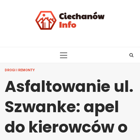
Skip
to
content
PRIMARY
MENU
DROGI I REMONTY
Asfaltowanie ul.
Szwanke: apel
do kierowców o