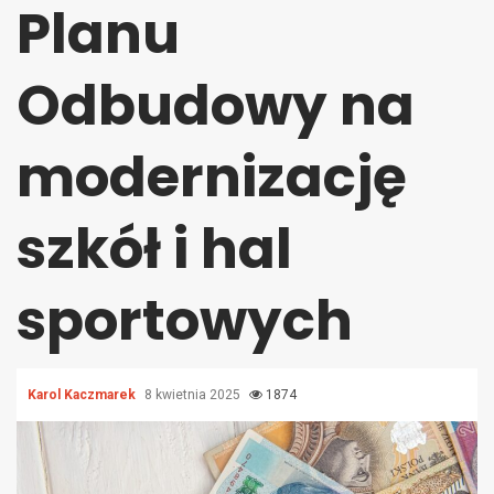
Planu
Odbudowy na
modernizację
szkół i hal
sportowych
Karol Kaczmarek
8 kwietnia 2025
1874