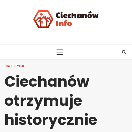
Skip
to
content
PRIMARY
MENU
INWESTYCJE
Ciechanów
otrzymuje
historycznie