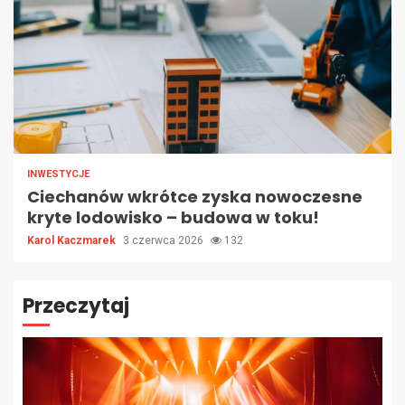
INWESTYCJE
Ciechanów wkrótce zyska nowoczesne
kryte lodowisko – budowa w toku!
Karol Kaczmarek
3 czerwca 2026
132
Przeczytaj