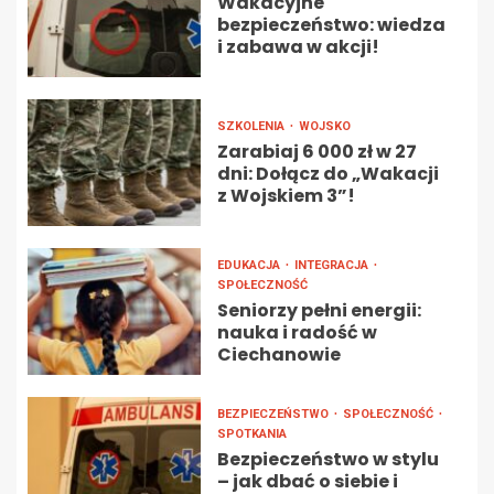
Wakacyjne
bezpieczeństwo: wiedza
i zabawa w akcji!
SZKOLENIA
WOJSKO
Zarabiaj 6 000 zł w 27
dni: Dołącz do „Wakacji
z Wojskiem 3”!
EDUKACJA
INTEGRACJA
SPOŁECZNOŚĆ
Seniorzy pełni energii:
nauka i radość w
Ciechanowie
BEZPIECZEŃSTWO
SPOŁECZNOŚĆ
SPOTKANIA
Bezpieczeństwo w stylu
– jak dbać o siebie i