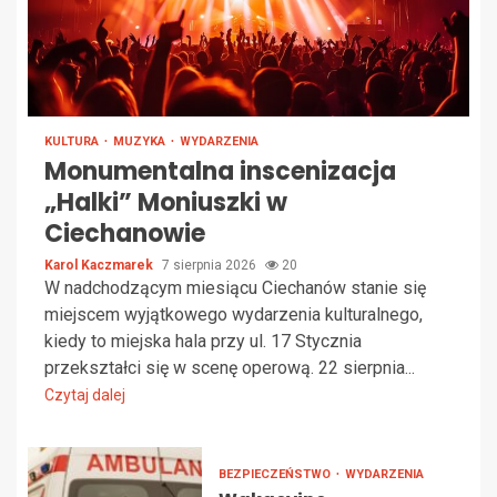
KULTURA
MUZYKA
WYDARZENIA
Monumentalna inscenizacja
„Halki” Moniuszki w
Ciechanowie
Karol Kaczmarek
7 sierpnia 2026
20
W nadchodzącym miesiącu Ciechanów stanie się
miejscem wyjątkowego wydarzenia kulturalnego,
kiedy to miejska hala przy ul. 17 Stycznia
przekształci się w scenę operową. 22 sierpnia...
Czytaj dalej
BEZPIECZEŃSTWO
WYDARZENIA