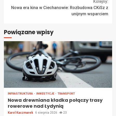
Kolejny:
Nowa era kina w Ciechanowie: Rozbudowa CKiSz z
unijnym wsparciem
Powiązane wpisy
INFRASTRUKTURA
INWESTYCJE
TRANSPORT
Nowa drewniana kładka połączy trasy
rowerowe nad Łydynią
Karol Kaczmarek
6 sierpnia 2026
23