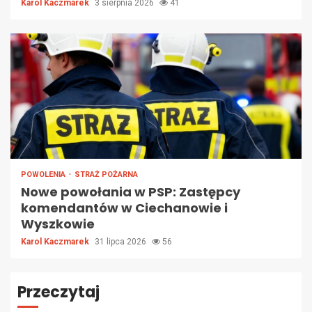
Karol Kaczmarek
3 sierpnia 2026
41
POWOLENIA
STRAŻ POŻARNA
Nowe powołania w PSP: Zastępcy
komendantów w Ciechanowie i
Wyszkowie
Karol Kaczmarek
31 lipca 2026
56
Przeczytaj