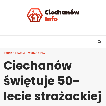
Skip
to
content
PRIMARY
MENU
STRAŻ POŻARNA
WYDARZENIA
Ciechanów
świętuje 50-
lecie strażackiej