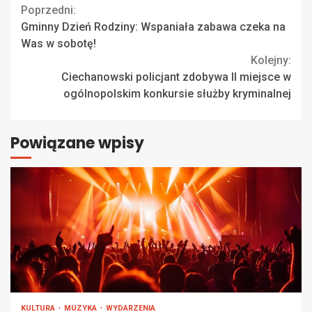
Continue
Poprzedni:
Gminny Dzień Rodziny: Wspaniała zabawa czeka na
Reading
Was w sobotę!
Kolejny:
Ciechanowski policjant zdobywa II miejsce w
ogólnopolskim konkursie służby kryminalnej
Powiązane wpisy
KULTURA
MUZYKA
WYDARZENIA