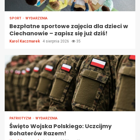
SPORT
WYDARZENIA
Bezpłatne sportowe zajęcia dla dzieci w
Ciechanowie – zapisz się już dziś!
Karol Kaczmarek
4 sierpnia 2026
35
PATRIOTYZM
WYDARZENIA
Święto Wojska Polskiego: Uczcijmy
Bohaterów Razem!