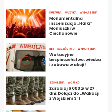
KULTURA
MUZYKA
WYDARZENIA
Monumentalna
inscenizacja „Halki”
Moniuszki w
Ciechanowie
BEZPIECZEŃSTWO
WYDARZENIA
Wakacyjne
bezpieczeństwo: wiedza
i zabawa w akcji!
SZKOLENIA
WOJSKO
Zarabiaj 6 000 zł w 27
dni: Dołącz do „Wakacji
z Wojskiem 3”!