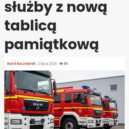
służby z nową
tablicą
pamiątkową
Karol Kaczmarek
2 lipca 2026
88