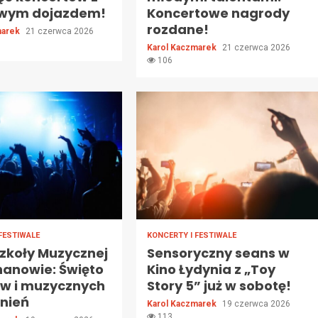
wym dojazdem!
Koncertowe nagrody
rozdane!
marek
21 czerwca 2026
Karol Kaczmarek
21 czerwca 2026
106
FESTIWALE
KONCERTY I FESTIWALE
Szkoły Muzycznej
Sensoryczny seans w
hanowie: Święto
Kino Łydynia z „Toy
ów i muzycznych
Story 5” już w sobotę!
nień
Karol Kaczmarek
19 czerwca 2026
113