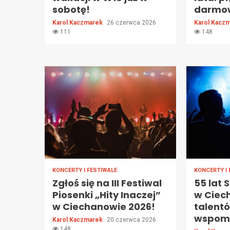
sobotę!
darmo
Karol Kaczmarek
26 czerwca 2026
Karol Kacz
111
148
KONCERTY I FESTIWALE
KONCERTY I 
Zgłoś się na III Festiwal
55 lat 
Piosenki „Hity Inaczej”
w Ciec
w Ciechanowie 2026!
talent
wspom
Karol Kaczmarek
20 czerwca 2026
148