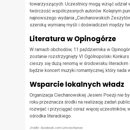
towarzyszących. Uczestnicy mogą wziąć udział w 
twórczość współczesnych autorów. Kolejnym pun
najnowszego wydania „Ciechanowskich Zeszytów L
szeroką wymianę myśli i doświadczeń między twó
Literatura w Opinogórze
W ramach obchodów, 11 października w Opinogórz
zostanie rozstrzygnięty VI Ogólnopolski Konkurs
cieszy się dużą renomą w środowisku literackim i
będzie koncert muzyki romantycznej, który nada 
Wsparcie lokalnych władz
Organizacja Ciechanowskiej Jesieni Poezji nie b
roku przeznacza środki na realizację zadań publi
rozwijać i przyciągać coraz więcej uczestników
ośrodka literackiego.
źródło: facebook.com/umciechanow