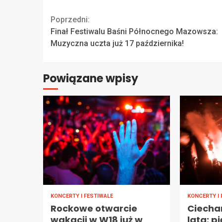
Continue
Poprzedni:
Finał Festiwalu Baśni Północnego Mazowsza:
Reading
Muzyczna uczta już 17 października!
Powiązane wpisy
KONCERTY I FESTIWALE
KONCERTY I 
Rockowe otwarcie
Ciecha
wakacji w W18 już w
lata: p