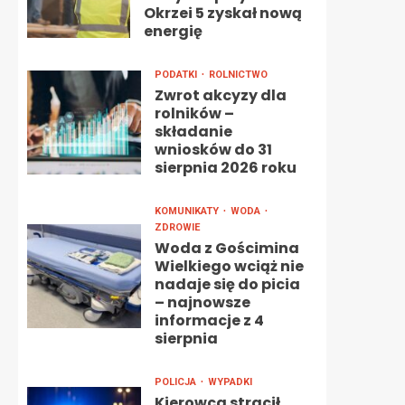
Okrzei 5 zyskał nową
energię
PODATKI
ROLNICTWO
Zwrot akcyzy dla
rolników –
składanie
wniosków do 31
sierpnia 2026 roku
KOMUNIKATY
WODA
ZDROWIE
Woda z Gościmina
Wielkiego wciąż nie
nadaje się do picia
– najnowsze
informacje z 4
sierpnia
POLICJA
WYPADKI
Kierowca stracił