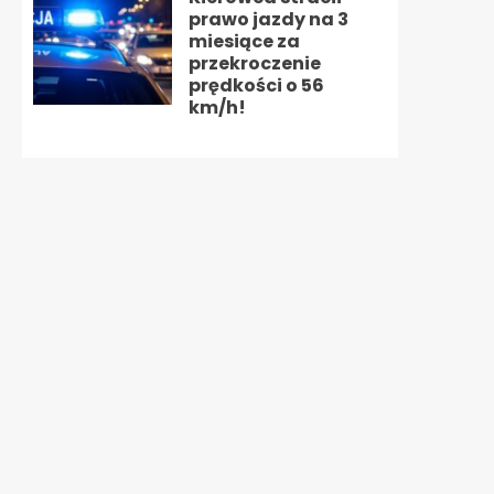
prawo jazdy na 3
miesiące za
przekroczenie
prędkości o 56
km/h!