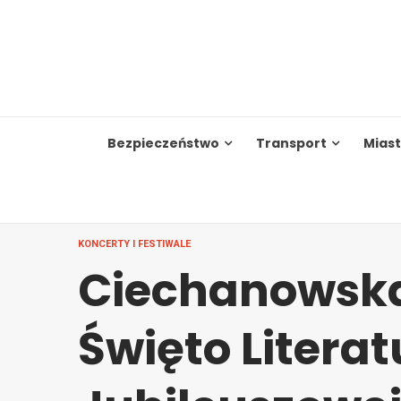
Skip
to
content
Bezpieczeństwo
Transport
Mias
KONCERTY I FESTIWALE
Ciechanowska 
Święto Literat