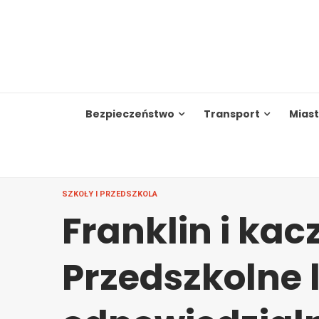
Skip
to
content
Bezpieczeństwo
Transport
Mias
SZKOŁY I PRZEDSZKOLA
Franklin i kac
Przedszkolne 