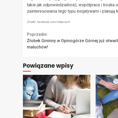
takie jak odpowiedzialność, współpraca i troska 
zainteresowania tego typu inicjatywami i planują
Źródło: facebook.com/mbpciech
Continue
Poprzedni:
Żłobek Gminny w Opinogórze Górnej już otwart
Reading
maluchów!
Powiązane wpisy