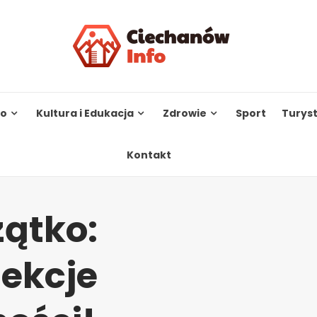
to
Kultura i Edukacja
Zdrowie
Sport
Turys
Kontakt
zątko:
lekcje