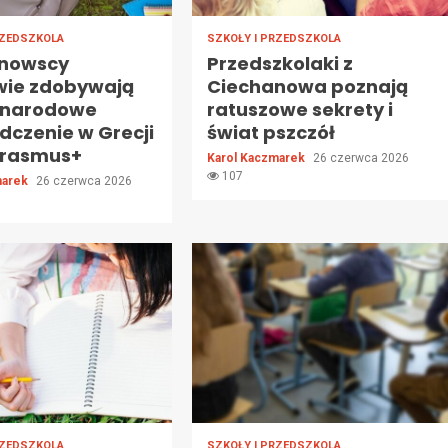
RZEDSZKOLA
SZKOŁY I PRZEDSZKOLA
nowscy
Przedszkolaki z
wie zdobywają
Ciechanowa poznają
ynarodowe
ratuszowe sekrety i
dczenie w Grecji
świat pszczół
 Erasmus+
Karol Kaczmarek
26 czerwca 2026
107
marek
26 czerwca 2026
RZEDSZKOLA
SZKOŁY I PRZEDSZKOLA