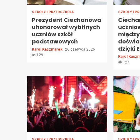
SZKOŁY I PRZEDSZKOLA
SZKOŁY I P
Prezydent Ciechanowa
Ciecha
uhonorował wybitnych
ucznio
uczniów szkół
międz
podstawowych
doświa
dzięki
Karol Kaczmarek
26 czerwca 2026
129
Karol Kacz
127
SZKOŁY I PRZEDSZKOLA
SZKOŁY I P