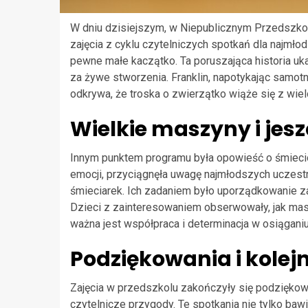
W dniu dzisiejszym, w Niepublicznym Przedszkol
zajęcia z cyklu czytelniczych spotkań dla najmło
pewne małe kaczątko. Ta poruszająca historia u
za żywe stworzenia. Franklin, napotykając samotn
odkrywa, że troska o zwierzątko wiąże się z wie
Wielkie maszyny i jes
Innym punktem programu była opowieść o śmieciow
emocji, przyciągnęła uwagę najmłodszych uczestn
śmieciarek. Ich zadaniem było uporządkowanie z
Dzieci z zainteresowaniem obserwowały, jak maszy
ważna jest współpraca i determinacja w osiągani
Podziękowania i kolej
Zajęcia w przedszkolu zakończyły się podziękowa
czytelnicze przygody. Te spotkania nie tylko baw