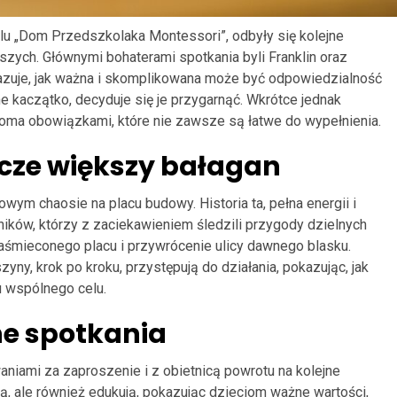
u „Dom Przedszkolaka Montessori”, odbyły się kolejne
dszych. Głównymi bohaterami spotkania byli Franklin oraz
kazuje, jak ważna i skomplikowana może być odpowiedzialność
e kaczątko, decyduje się je przygarnąć. Wkrótce jednak
loma obowiązkami, które nie zawsze są łatwe do wypełnienia.
zcze większy bałagan
ym chaosie na placu budowy. Historia ta, pełna energii i
ików, którzy z zaciekawieniem śledzili przygody dzielnych
aśmieconego placu i przywrócenie ulicy dawnego blasku.
ny, krok po kroku, przystępują do działania, pokazując, jak
u wspólnego celu.
ne spotkania
niami za zaproszenie i z obietnicą powrotu na kolejne
ią, ale również edukują, pokazując dzieciom ważne wartości,