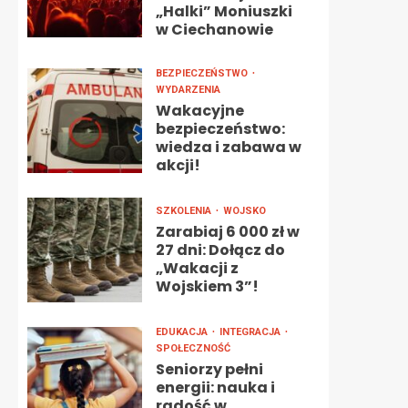
„Halki” Moniuszki
w Ciechanowie
BEZPIECZEŃSTWO
WYDARZENIA
Wakacyjne
bezpieczeństwo:
wiedza i zabawa w
akcji!
SZKOLENIA
WOJSKO
Zarabiaj 6 000 zł w
27 dni: Dołącz do
„Wakacji z
Wojskiem 3”!
EDUKACJA
INTEGRACJA
SPOŁECZNOŚĆ
Seniorzy pełni
energii: nauka i
radość w