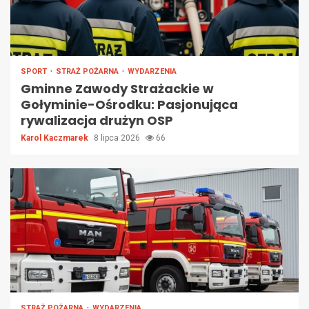
SPORT
STRAŻ POŻARNA
WYDARZENIA
Gminne Zawody Strażackie w
Gołyminie-Ośrodku: Pasjonująca
rywalizacja drużyn OSP
Karol Kaczmarek
8 lipca 2026
66
STRAŻ POŻARNA
WYDARZENIA