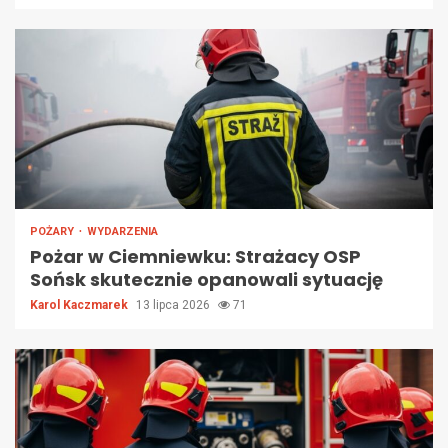
POŻARY
WYDARZENIA
Pożar w Ciemniewku: Strażacy OSP
Sońsk skutecznie opanowali sytuację
Karol Kaczmarek
13 lipca 2026
71