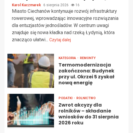
Karol Kaczmarek
6 sierpnia 2026
16
Miasto Ciechanów kontynuuje rozwój infrastruktury
rowerowej, wprowadzając innowacyjne rozwiązania
dla entuzjastów jednośladów. W centrum uwagi
znajduje się nowa kładka nad rzeką Łydynią, która
znacząco ułatwi...
Czytaj dalej
KATEGORIA
REMONTY
Termomodernizacja
zakończona: Budynek
przy ul. Okrzei 5 zyskał
nową energię
PODATKI
ROLNICTWO
Zwrot akcyzy dla
rolników – składanie
wniosków do 31 sierpnia
2026 roku