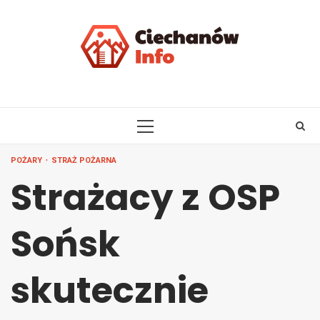
Skip
to
content
PRIMARY
MENU
POŻARY
STRAŻ POŻARNA
Strażacy z OSP
Sońsk
skutecznie