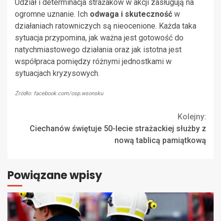
Udział i determinacja strażaków w akcji zasługują na
ogromne uznanie. Ich
odwaga i skuteczność
w
działaniach ratowniczych są nieocenione. Każda taka
sytuacja przypomina, jak ważna jest gotowość do
natychmiastowego działania oraz jak istotna jest
współpraca pomiędzy różnymi jednostkami w
sytuacjach kryzysowych.
Źródło: facebook.com/osp.wsonsku
Continue
Kolejny:
Ciechanów świętuje 50-lecie strażackiej służby z
Reading
nową tablicą pamiątkową
Powiązane wpisy