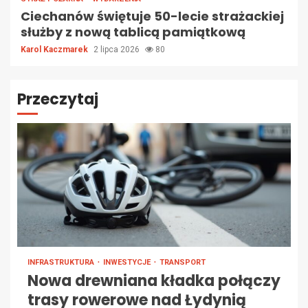
Ciechanów świętuje 50-lecie strażackiej
służby z nową tablicą pamiątkową
Karol Kaczmarek
2 lipca 2026
80
Przeczytaj
INFRASTRUKTURA
INWESTYCJE
TRANSPORT
Nowa drewniana kładka połączy
trasy rowerowe nad Łydynią