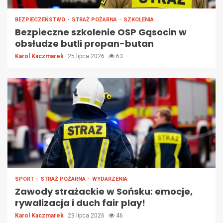
BEZPIECZEŃSTWO
STRAŻ POŻARNA
SZKOLENIA
Bezpieczne szkolenie OSP Gąsocin w
obsłudze butli propan-butan
Karol Kaczmarek
25 lipca 2026
63
SPORT
STRAŻ POŻARNA
WYDARZENIA
Zawody strażackie w Sońsku: emocje,
rywalizacja i duch fair play!
Karol Kaczmarek
23 lipca 2026
46