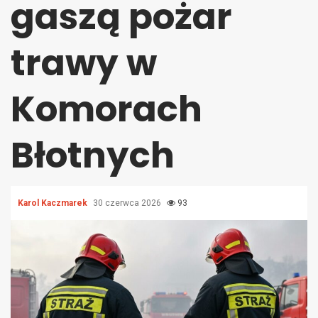
gaszą pożar
trawy w
Komorach
Błotnych
Karol Kaczmarek
30 czerwca 2026
93