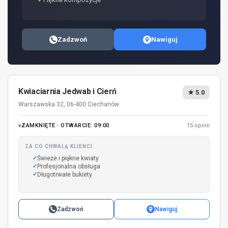
Zadzwoń
Nawiguj
Kwiaciarnia Jedwab i Cierń
★ 5.0
Warszawska 32, 06-400 Ciechanów
ZAMKNIĘTE · OTWARCIE: 09:00
15 opinii
ZA CO CHWALĄ KLIENCI
Świeże i piękne kwiaty
Profesjonalna obsługa
Długotrwałe bukiety
Zadzwoń
Nawiguj