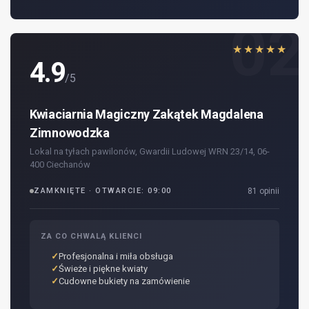
02
★★★★★
4.9
/5
Kwiaciarnia Magiczny Zakątek Magdalena
Zimnowodzka
Lokal na tyłach pawilonów, Gwardii Ludowej WRN 23/14, 06-
400 Ciechanów
ZAMKNIĘTE · OTWARCIE: 09:00
81 opinii
ZA CO CHWALĄ KLIENCI
Profesjonalna i miła obsługa
Świeże i piękne kwiaty
Cudowne bukiety na zamówienie