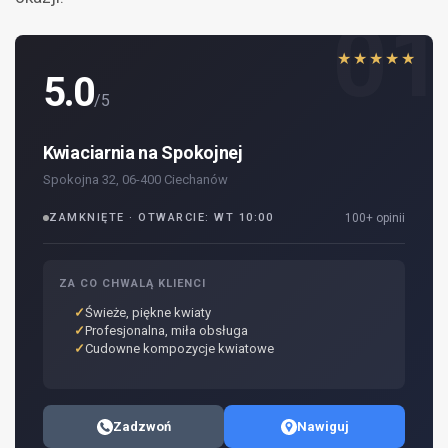
01
★★★★★
5.0
/5
Kwiaciarnia na Spokojnej
Spokojna 32, 06-400 Ciechanów
ZAMKNIĘTE · OTWARCIE: WT 10:00
100+ opinii
ZA CO CHWALĄ KLIENCI
Świeże, piękne kwiaty
Profesjonalna, miła obsługa
Cudowne kompozycje kwiatowe
Zadzwoń
Nawiguj