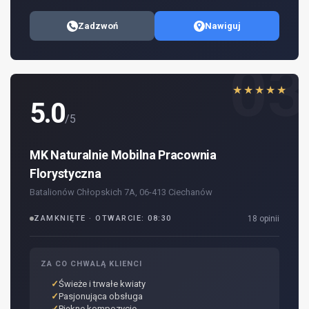
Zadzwoń
Nawiguj
03
★★★★★
5.0
/5
MK Naturalnie Mobilna Pracownia
Florystyczna
Batalionów Chłopskich 7A, 06-413 Ciechanów
ZAMKNIĘTE · OTWARCIE: 08:30
18 opinii
ZA CO CHWALĄ KLIENCI
Świeże i trwałe kwiaty
Pasjonująca obsługa
Piękne kompozycje