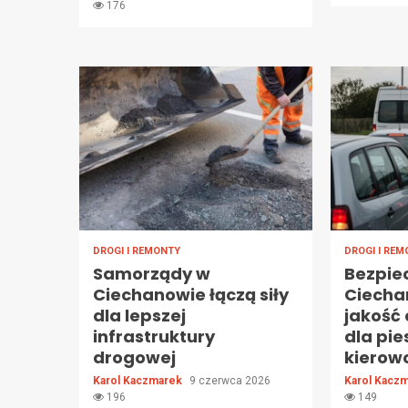
176
DROGI I REMONTY
DROGI I RE
Samorządy w
Bezpiec
Ciechanowie łączą siły
Ciecha
dla lepszej
jakość
infrastruktury
dla pie
drogowej
kierow
Karol Kaczmarek
9 czerwca 2026
Karol Kacz
196
149