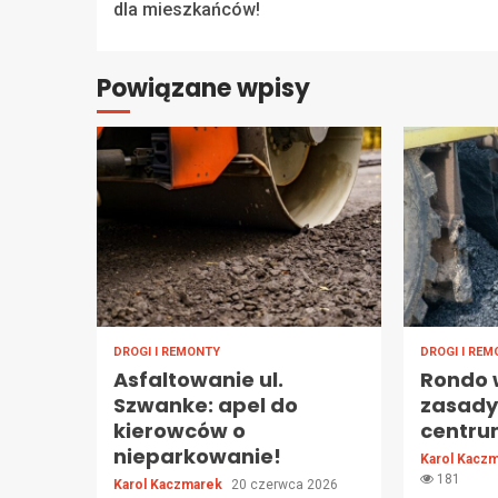
Reading
dla mieszkańców!
Powiązane wpisy
DROGI I REMONTY
DROGI I RE
Asfaltowanie ul.
Rondo w
Szwanke: apel do
zasady
kierowców o
centr
nieparkowanie!
Karol Kacz
181
Karol Kaczmarek
20 czerwca 2026