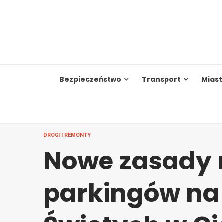
Skip
to
content
Bezpieczeństwo
Transport
Mias
DROGI I REMONTY
Nowe zasady 
parkingów na