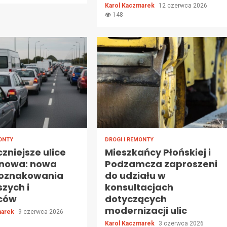
Karol Kaczmarek
12 czerwca 2026
148
MONTY
DROGI I REMONTY
zniejsze ulice
Mieszkańcy Płońskiej i
nowa: nowa
Podzamcza zaproszeni
 oznakowania
do udziału w
szych i
konsultacjach
ców
dotyczących
modernizacji ulic
marek
9 czerwca 2026
Karol Kaczmarek
3 czerwca 2026