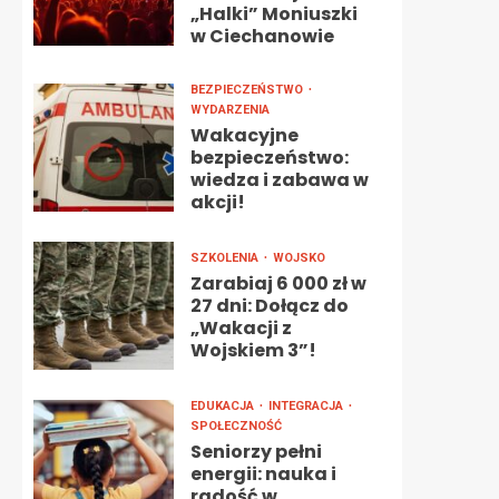
„Halki” Moniuszki
w Ciechanowie
BEZPIECZEŃSTWO
WYDARZENIA
Wakacyjne
bezpieczeństwo:
wiedza i zabawa w
akcji!
SZKOLENIA
WOJSKO
Zarabiaj 6 000 zł w
27 dni: Dołącz do
„Wakacji z
Wojskiem 3”!
EDUKACJA
INTEGRACJA
SPOŁECZNOŚĆ
Seniorzy pełni
energii: nauka i
radość w