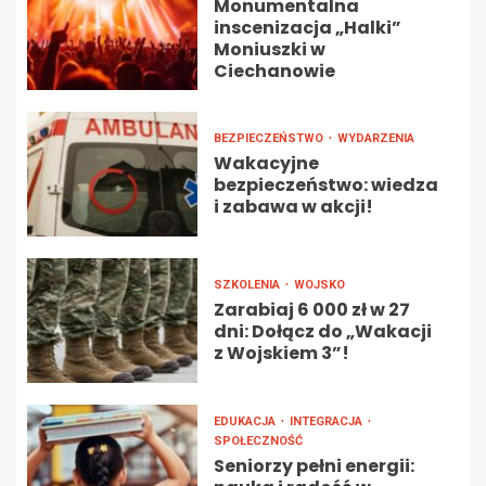
Monumentalna
inscenizacja „Halki”
Moniuszki w
Ciechanowie
BEZPIECZEŃSTWO
WYDARZENIA
Wakacyjne
bezpieczeństwo: wiedza
i zabawa w akcji!
SZKOLENIA
WOJSKO
Zarabiaj 6 000 zł w 27
dni: Dołącz do „Wakacji
z Wojskiem 3”!
EDUKACJA
INTEGRACJA
SPOŁECZNOŚĆ
Seniorzy pełni energii: