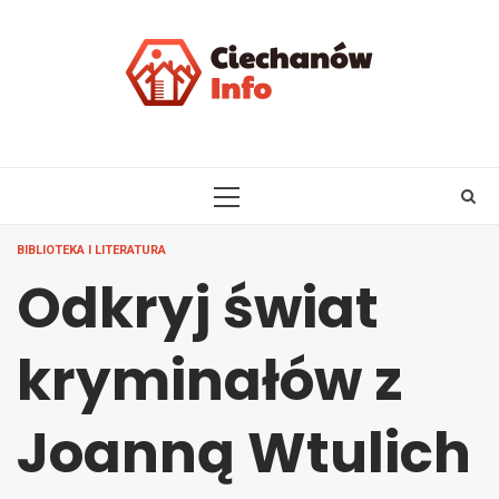
Skip
to
content
PRIMARY
MENU
BIBLIOTEKA I LITERATURA
Odkryj świat
kryminałów z
Joanną Wtulich