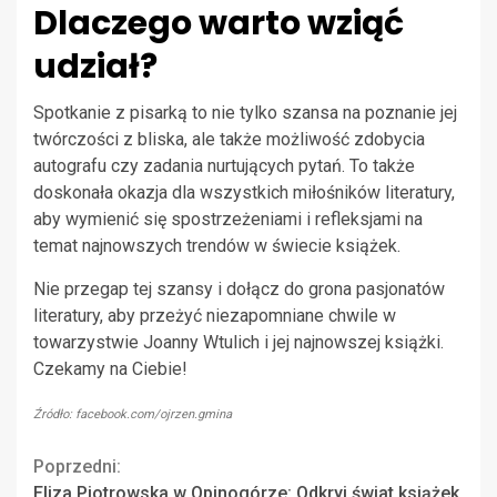
Dlaczego warto wziąć
udział?
Spotkanie z pisarką to nie tylko szansa na poznanie jej
twórczości z bliska, ale także możliwość zdobycia
autografu czy zadania nurtujących pytań. To także
doskonała okazja dla wszystkich miłośników literatury,
aby wymienić się spostrzeżeniami i refleksjami na
temat najnowszych trendów w świecie książek.
Nie przegap tej szansy i dołącz do grona pasjonatów
literatury, aby przeżyć niezapomniane chwile w
towarzystwie Joanny Wtulich i jej najnowszej książki.
Czekamy na Ciebie!
Źródło: facebook.com/ojrzen.gmina
Continue
Poprzedni:
Eliza Piotrowska w Opinogórze: Odkryj świat książek