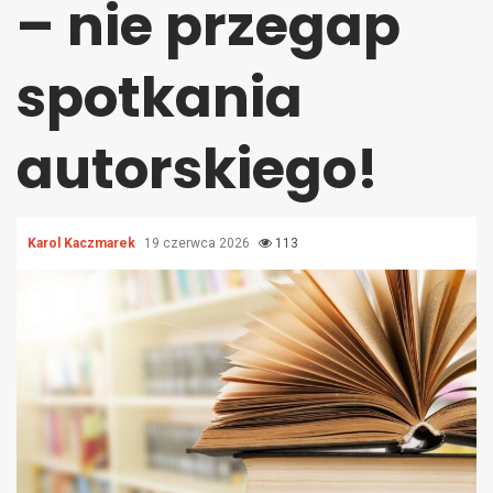
– nie przegap
spotkania
autorskiego!
Karol Kaczmarek
19 czerwca 2026
113