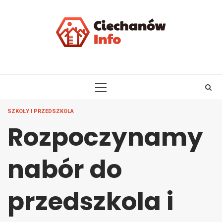
Skip
to
content
PRIMARY
MENU
SZKOŁY I PRZEDSZKOLA
Rozpoczynamy
nabór do
przedszkola i