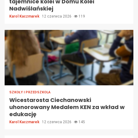
tajemnice kolei w Domu Kolei
Nadwiślańskiej
Karol Kaczmarek
12 czerwca 2026
119
SZKOŁY I PRZEDSZKOLA
Wicestarosta Ciechanowski
uhonorowany Medalem KEN za wkład w
edukację
Karol Kaczmarek
12 czerwca 2026
145