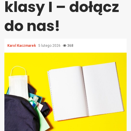
klasy I – dołącz
do nas!
Karol Kaczmarek
5 lutego 2026
368