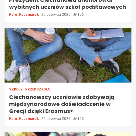
wybitnych uczniów szkół podstawowych
Karol Kaczmarek
26 czerwca 2026
126
SZKOŁY I PRZEDSZKOLA
Ciechanowscy uczniowie zdobywają
międzynarodowe doświadczenie w
Grecji dzięki Erasmus+
Karol Kaczmarek
26 czerwca 2026
126