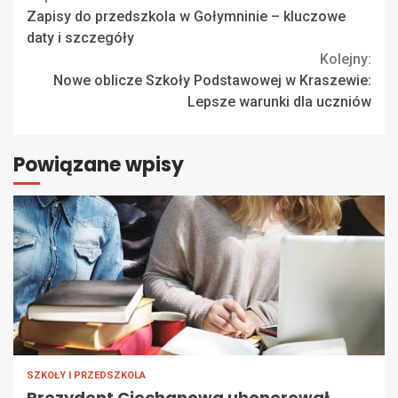
Continue
Zapisy do przedszkola w Gołymninie – kluczowe
Reading
daty i szczegóły
Kolejny:
Nowe oblicze Szkoły Podstawowej w Kraszewie:
Lepsze warunki dla uczniów
Powiązane wpisy
SZKOŁY I PRZEDSZKOLA
Prezydent Ciechanowa uhonorował