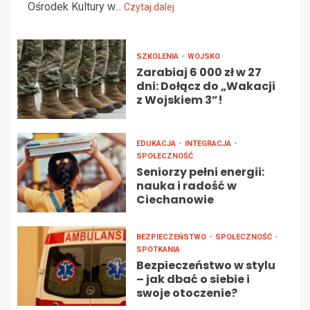
Ośrodek Kultury w...
Czytaj dalej
SZKOLENIA
WOJSKO
Zarabiaj 6 000 zł w 27
dni: Dołącz do „Wakacji
z Wojskiem 3”!
EDUKACJA
INTEGRACJA
SPOŁECZNOŚĆ
Seniorzy pełni energii:
nauka i radość w
Ciechanowie
BEZPIECZEŃSTWO
SPOŁECZNOŚĆ
SPOTKANIA
Bezpieczeństwo w stylu
– jak dbać o siebie i
swoje otoczenie?