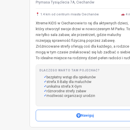
Prymasa Tysiąclecia 7A, Ciechanów
1.4 km od centrum miasta Ciechanów
4 
Xtreme KiDS w Ciechanowie to raj dla aktywnych dzieci,
który otworzył swoje drzwi w nowoczesnym M Parku. T
nie tylko sala zabaw, ale przestrzeń, gdzie maluchy
rozwijają sprawność fizyczną poprzez zabawę.
Zróżnicowane strefy oferują coś dla każdego, a rodzice
mogą w tym czasie zrelaksować się lub zadbać o siebie
To idealne miejsce na rodzinny dzień pełen radości i ruc
DLACZEGO WARTO TAM POJECHAĆ?
bezpłatny wstęp dla opiekunów
strefa X-Baby dla maluchów
unikalna strefa X-Gym
różnorodne strefy zabaw
możliwość organizacji urodzin
Nawiguj