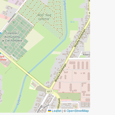
Leaflet
|
©
OpenStreetMap