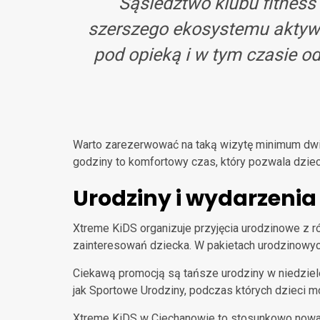
Sąsiedztwo klubu fitness 
szerszego ekosystemu aktywn
pod opieką i w tym czasie o
Warto zarezerwować na taką wizytę minimum dwie 
godziny to komfortowy czas, który pozwala dziec
Urodziny i wydarzenia
Xtreme KiDS organizuje przyjęcia urodzinowe z r
zainteresowań dziecka. W pakietach urodzinowyc
Ciekawą promocją są tańsze urodziny w niedziele
jak Sportowe Urodziny, podczas których dzieci m
Xtreme KiDS w Ciechanowie to stosunkowo nowa p