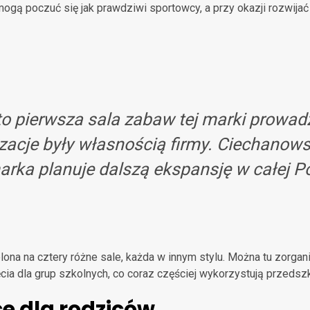
ą poczuć się jak prawdziwi sportowcy, a przy okazji rozwijać 
to pierwsza sala zabaw tej marki prow
izacje były własnością firmy. Ciechanows
arka planuje dalszą ekspansję w całej P
na na cztery różne sale, każda w innym stylu. Można tu zorganiz
cia dla grup szkolnych, co coraz częściej wykorzystują przedsz
ce dla rodziców