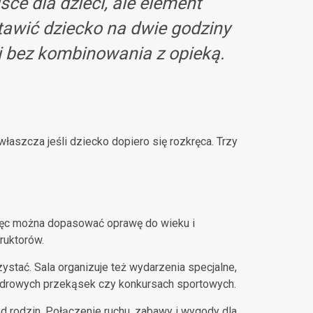
sce dla dzieci, ale element
tawić dziecko na dwie godziny
 i bez kombinowania z opieką.
aszcza jeśli dziecko dopiero się rozkręca. Trzy
więc można dopasować oprawę do wieku i
ruktorów.
stać. Sala organizuje też wydarzenia specjalne,
 zdrowych przekąsek czy konkursach sportowych.
 rodzin. Połączenie ruchu, zabawy i wygody dla