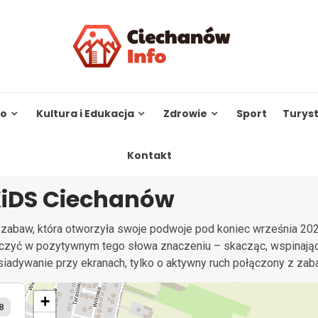
to
Kultura i Edukacja
Zdrowie
Sport
Turys
Kontakt
KiDS Ciechanów
abaw, która otworzyła swoje podwoje pod koniec września 2025
czyć w pozytywnym tego słowa znaczeniu – skacząc, wspinając 
siadywanie przy ekranach, tylko o aktywny ruch połączony z zab
+
8