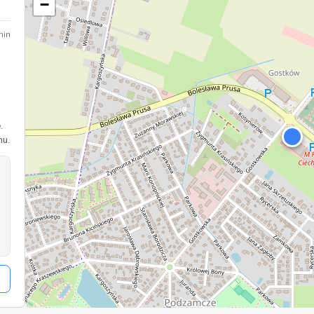
−
min
o
.
hu.