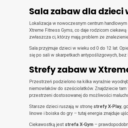
Sala zabaw dla dzieci
Lokalizacja w nowoczesnym centrum handlowym M 
Xtreme Fitness Gyms, co daje rodzicom ciekawą 
zwłaszcza ci, którzy mają problem ze znalezien
Sala przyjmuje dzieci w wieku od 0 do 12 lat. Op
się po sali w skarpetkach antypoślizgowych, bez
Strefy zabaw w Xtrem
Przestrzeń podzielono na kilka wyraźnie wyodręb
niemowlaków do sześciolatków. Znajdziecie tam ta
przestrzeni dostosowanej do możliwości maluch
Starsze dzieci ruszają w stronę
strefy X-Play
, g
linowe i boiska do gry – tutaj energia znajduje uj
Ciekawostką jest
strefa X-Gym
– prawdopodobnie