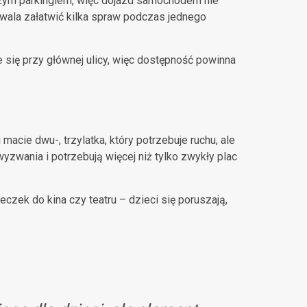
użym parkingiem, więc dojazd samochodem nie
zwala załatwić kilka spraw podczas jednego
 się przy głównej ulicy, więc dostępność powinna
cie dwu-, trzylatka, który potrzebuje ruchu, ale
yzwania i potrzebują więcej niż tylko zwykły plac
czek do kina czy teatru – dzieci się poruszają,