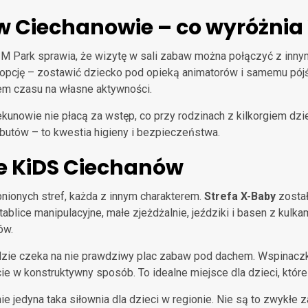
 w Ciechanowie – co wyróżnia
Park sprawia, że wizytę w sali zabaw można połączyć z innymi
opcję – zostawić dziecko pod opieką animatorów i samemu pójść
iem czasu na własne aktywności.
iekunowie nie płacą za wstęp, co przy rodzinach z kilkorgiem dz
 butów – to kwestia higieny i bezpieczeństwa.
e KiDS Ciechanów
nionych stref, każda z innym charakterem.
Strefa X-Baby
został
blice manipulacyjne, małe zjeżdżalnie, jeździki i basen z kulk
ów.
dzie czeka na nie prawdziwy plac zabaw pod dachem. Wspinaczki,
ście w konstruktywny sposób. To idealne miejsce dla dzieci, które
 jedyna taka siłownia dla dzieci w regionie. Nie są to zwykłe