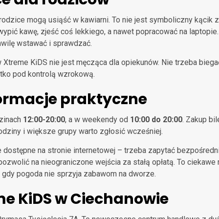
 rodzice mogą usiąść w kawiarni. To nie jest symboliczny kącik
ypić kawę, zjeść coś lekkiego, a nawet popracować na laptopie
chwilę wstawać i sprawdzać.
 w Xtreme KiDS nie jest męcząca dla opiekunów. Nie trzeba bieg
tko pod kontrolą wzrokową.
formacje praktyczne
dzinach
12:00-20:00
, a w weekendy od
10:00 do 20:00
. Zakup bi
rodziny i większe grupy warto zgłosić wcześniej.
e dostępne na stronie internetowej – trzeba zapytać bezpośredni
zwolić na nieograniczone wejścia za stałą opłatą. To ciekawe r
, gdy pogoda nie sprzyja zabawom na dworze.
me KiDS w Ciechanowie