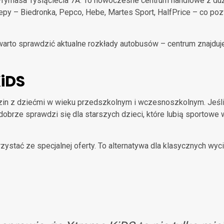
 Prymasa Tysiąclecia 7A. To nowoczesne centrum handlowe z d
lepy – Biedronka, Pepco, Hebe, Martes Sport, HalfPrice – co po
warto sprawdzić aktualne rozkłady autobusów – centrum znajduje
KiDS
n z dziećmi w wieku przedszkolnym i wczesnoszkolnym. Jeśli ma
brze sprawdzi się dla starszych dzieci, które lubią sportowe w
stać ze specjalnej oferty. To alternatywa dla klasycznych wycie