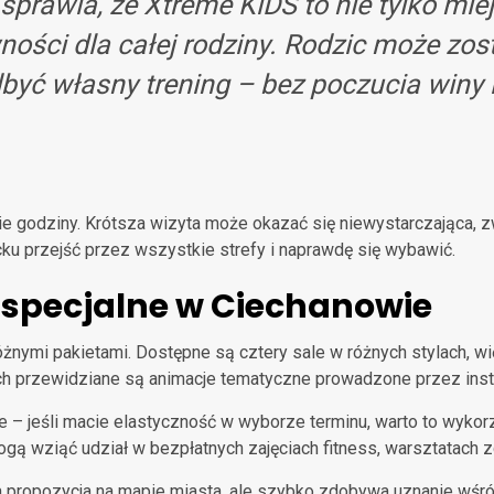
sprawia, że Xtreme KiDS to nie tylko miej
ości dla całej rodziny. Rodzic może zos
dbyć własny trening – bez poczucia winy
godziny. Krótsza wizyta może okazać się niewystarczająca, zwł
ku przejść przez wszystkie strefy i naprawdę się wybawić.
 specjalne w Ciechanowie
óżnymi pakietami. Dostępne są cztery sale w różnych stylach, 
h przewidziane są animacje tematyczne prowadzone przez inst
 – jeśli macie elastyczność w wyborze terminu, warto to wykorzy
ogą wziąć udział w bezpłatnych zajęciach fitness, warsztatach
ropozycja na mapie miasta, ale szybko zdobywa uznanie wśród