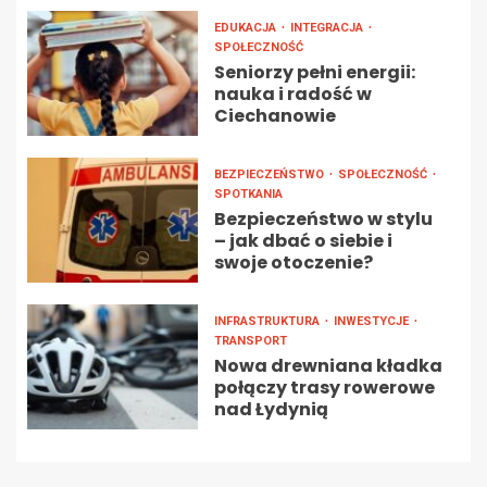
EDUKACJA
INTEGRACJA
SPOŁECZNOŚĆ
Seniorzy pełni energii:
nauka i radość w
Ciechanowie
BEZPIECZEŃSTWO
SPOŁECZNOŚĆ
SPOTKANIA
Bezpieczeństwo w stylu
– jak dbać o siebie i
swoje otoczenie?
INFRASTRUKTURA
INWESTYCJE
TRANSPORT
Nowa drewniana kładka
połączy trasy rowerowe
nad Łydynią