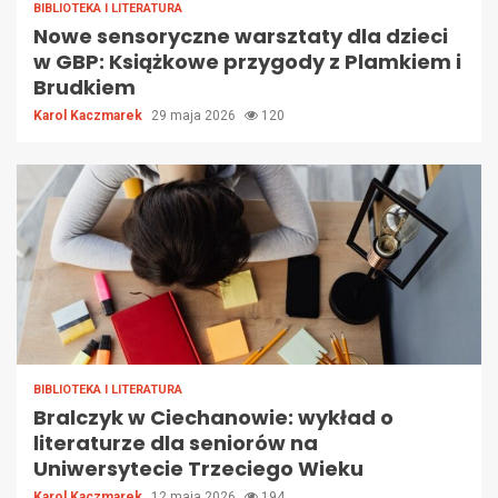
BIBLIOTEKA I LITERATURA
Nowe sensoryczne warsztaty dla dzieci
w GBP: Książkowe przygody z Plamkiem i
Brudkiem
Karol Kaczmarek
29 maja 2026
120
BIBLIOTEKA I LITERATURA
Bralczyk w Ciechanowie: wykład o
literaturze dla seniorów na
Uniwersytecie Trzeciego Wieku
Karol Kaczmarek
12 maja 2026
194