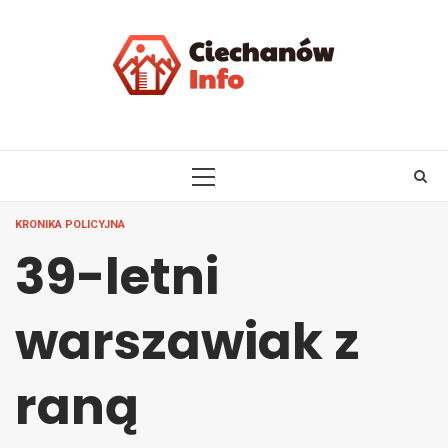
Skip
to
content
PRIMARY
MENU
KRONIKA POLICYJNA
39-letni
warszawiak z
raną