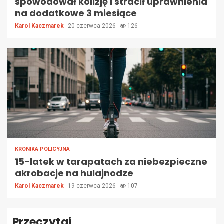
spowodował kolizję i stracił uprawnienia
na dodatkowe 3 miesiące
Karol Kaczmarek
20 czerwca 2026
126
KRONIKA POLICYJNA
15-latek w tarapatach za niebezpieczne
akrobacje na hulajnodze
Karol Kaczmarek
19 czerwca 2026
107
Przeczytaj