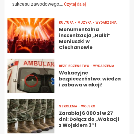
sukcesu zawodowego....
Czytaj dalej
KULTURA
MUZYKA
WYDARZENIA
Monumentalna
inscenizacja „Halki”
Moniuszki w
Ciechanowie
BEZPIECZEŃSTWO
WYDARZENIA
Wakacyjne
bezpieczeństwo: wiedza
i zabawa w akcji!
SZKOLENIA
WOJSKO
Zarabiaj 6 000 zł w 27
dni: Dołącz do „Wakacji
z Wojskiem 3”!