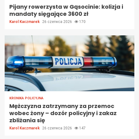
Pijany rowerzysta w Gąsocinie: kolizja i
mandaty sięgające 3600 zł
Karol Kaczmarek
26 czerwca 2026
170
KRONIKA POLICYJNA
Mężczyzna zatrzymany za przemoc
wobec żony – dozór policyjny i zakaz
zbliżania się
Karol Kaczmarek
26 czerwca 2026
147