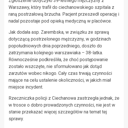
Zgłoszenie dotyczyło 39-letniego mężczyzny z
Warszawy, który trafił do ciechanowskiego szpitala z
raną postrzałową brzucha. Pacjent przeszedł operację i
nadal pozostaje pod opieką medyczną w placówce.
Jak dodała asp. Zarembska, w związku ze sprawą
dotyczącą postrzelonego mężczyzny, w godzinach
popołudniowych dnia poprzedniego, doszło do
zatrzymania kolejnego warszawiaka – 38-latka.
Równocześnie podkreśliła, że choć postępowanie
zostało wszczęte, nie sformułowano jak dotąd
zarzutów wobec nikogo. Cały czas trwają czynności
mające na celu ustalenie okoliczności, w jakich miał
miejsce incydent.
Rzeczniczka policji z Ciechanowa zastrzegła jednak, że
w trosce o dobro prowadzonych czynności, nie jest w
stanie przekazać więcej szczegółów na temat tej
sprawy.