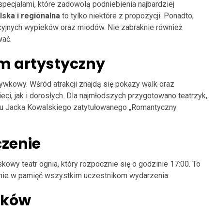
pecjałami, które zadowolą podniebienia najbardziej
lska i regionalna
to tylko niektóre z propozycji. Ponadto,
cyjnych wypieków oraz miodów. Nie zabraknie również
wać.
m artystyczny
ywkowy. Wśród atrakcji znajdą się pokazy walk oraz
ci, jak i dorosłych. Dla najmłodszych przygotowano teatrzyk,
rtu Jacka Kowalskiego zatytułowanego „Romantyczny
zenie
wy teatr ognia, który rozpocznie się o godzinie 17:00. To
nie w pamięć wszystkim uczestnikom wydarzenia.
ików