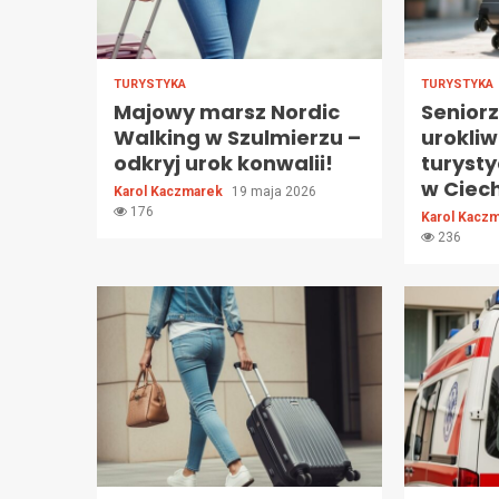
TURYSTYKA
TURYSTYKA
Majowy marsz Nordic
Senior
Walking w Szulmierzu –
urokliw
odkryj urok konwalii!
turyst
w Ciec
Karol Kaczmarek
19 maja 2026
176
Karol Kacz
236