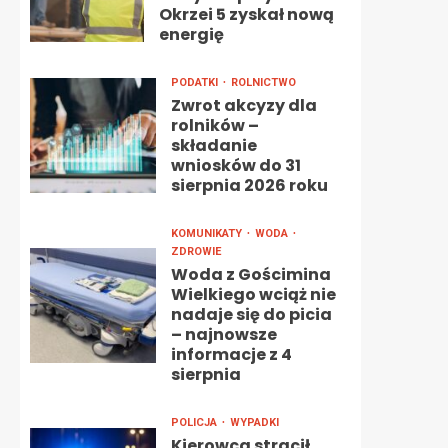
Okrzei 5 zyskał nową
energię
PODATKI
ROLNICTWO
Zwrot akcyzy dla
rolników –
składanie
wniosków do 31
sierpnia 2026 roku
KOMUNIKATY
WODA
ZDROWIE
Woda z Gościmina
Wielkiego wciąż nie
nadaje się do picia
– najnowsze
informacje z 4
sierpnia
POLICJA
WYPADKI
Kierowca stracił