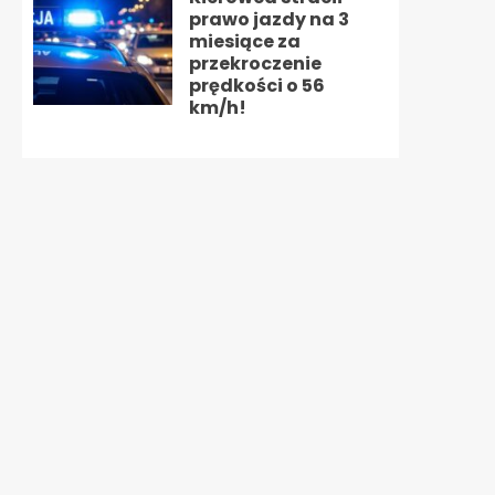
prawo jazdy na 3
miesiące za
przekroczenie
prędkości o 56
km/h!