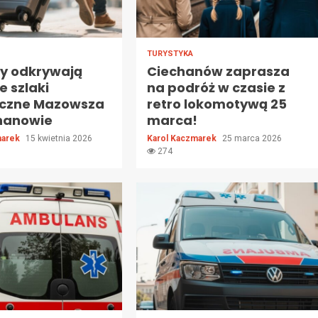
TURYSTYKA
zy odkrywają
Ciechanów zaprasza
e szlaki
na podróż w czasie z
yczne Mazowsza
retro lokomotywą 25
hanowie
marca!
marek
15 kwietnia 2026
Karol Kaczmarek
25 marca 2026
274