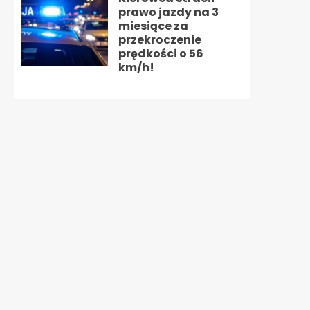
prawo jazdy na 3
miesiące za
przekroczenie
prędkości o 56
km/h!