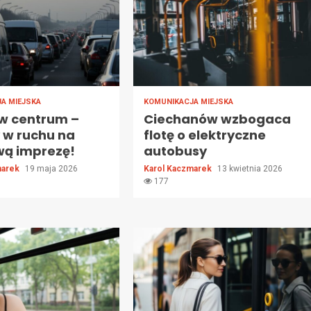
A MIEJSKA
KOMUNIKACJA MIEJSKA
 w centrum –
Ciechanów wzbogaca
 w ruchu na
flotę o elektryczne
wą imprezę!
autobusy
marek
19 maja 2026
Karol Kaczmarek
13 kwietnia 2026
177