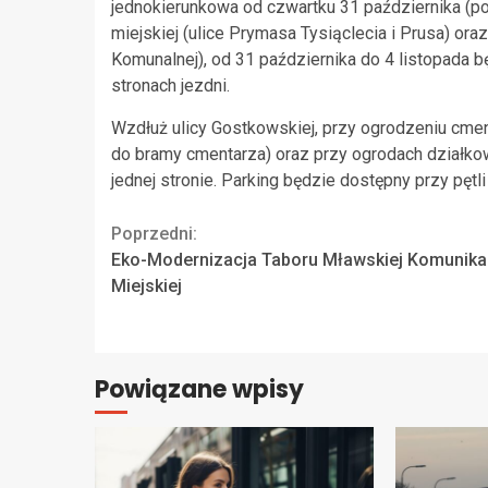
jednokierunkowa od czwartku 31 października (po
miejskiej (ulice Prymasa Tysiąclecia i Prusa) ora
Komunalnej), od 31 października do 4 listopada
stronach jezdni.
Wzdłuż ulicy Gostkowskiej, przy ogrodzeniu cmen
do bramy cmentarza) oraz przy ogrodach działko
jednej stronie. Parking będzie dostępny przy pętli
Continue
Poprzedni:
Eko-Modernizacja Taboru Mławskiej Komunikac
Reading
Miejskiej
Powiązane wpisy