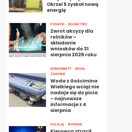
Okrzei 5 zyskał nową
energię
PODATKI
ROLNICTWO
Zwrot akcyzy dla
rolników –
składanie
wniosków do 31
sierpnia 2026 roku
KOMUNIKATY
WODA
ZDROWIE
Woda z Gościmina
Wielkiego wciąż nie
nadaje się do picia
– najnowsze
informacje z 4
sierpnia
POLICJA
WYPADKI
Kierowca stracił