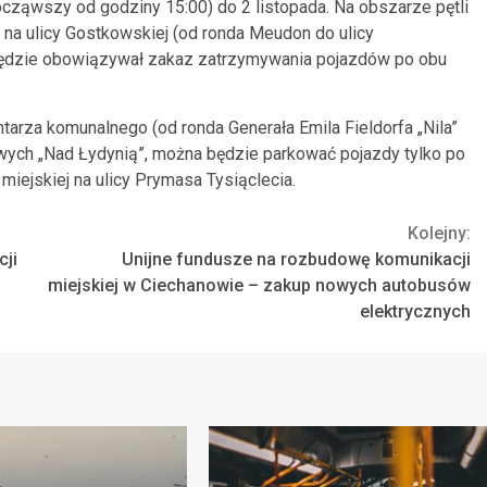
cząwszy od godziny 15:00) do 2 listopada. Na obszarze pętli
z na ulicy Gostkowskiej (od ronda Meudon do ulicy
 będzie obowiązywał zakaz zatrzymywania pojazdów po obu
tarza komunalnego (od ronda Generała Emila Fieldorfa „Nila”
wych „Nad Łydynią”, można będzie parkować pojazdy tylko po
 miejskiej na ulicy Prymasa Tysiąclecia.
Kolejny:
ji
Unijne fundusze na rozbudowę komunikacji
miejskiej w Ciechanowie – zakup nowych autobusów
elektrycznych