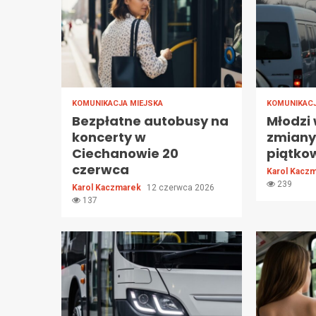
KOMUNIKACJA MIEJSKA
KOMUNIKACJ
Bezpłatne autobusy na
Młodzi
koncerty w
zmiany
Ciechanowie 20
piątko
czerwca
Karol Kacz
239
Karol Kaczmarek
12 czerwca 2026
137