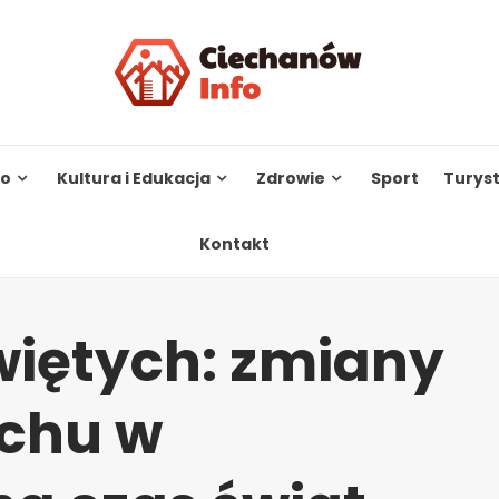
to
Kultura i Edukacja
Zdrowie
Sport
Turys
Kontakt
więtych: zmiany
uchu w