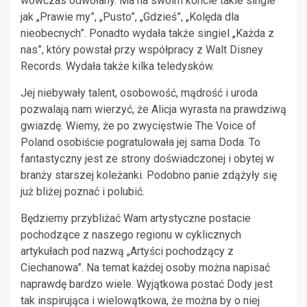
wówczas odwołany. Ma na swoim koncie takie single
jak „Prawie my”, „Pusto”, „Gdzieś”, „Kolęda dla
nieobecnych”. Ponadto wydała także singiel „Każda z
nas”, który powstał przy współpracy z Walt Disney
Records. Wydała także kilka teledysków.
Jej niebywały talent, osobowość, mądrość i uroda
pozwalają nam wierzyć, że Alicja wyrasta na prawdziwą
gwiazdę. Wiemy, że po zwycięstwie The Voice of
Poland osobiście pogratulowała jej sama Doda. To
fantastyczny jest ze strony doświadczonej i obytej w
branży starszej koleżanki. Podobno panie zdążyły się
już bliżej poznać i polubić.
Będziemy przybliżać Wam artystyczne postacie
pochodzące z naszego regionu w cyklicznych
artykułach pod nazwą „Artyści pochodzący z
Ciechanowa”. Na temat każdej osoby można napisać
naprawdę bardzo wiele. Wyjątkowa postać Dody jest
tak inspirująca i wielowątkowa, że można by o niej