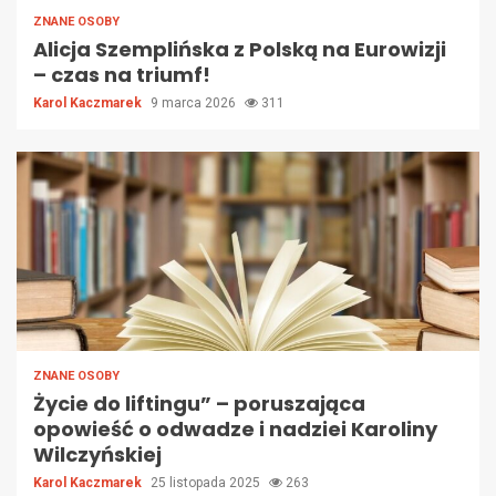
ZNANE OSOBY
Alicja Szemplińska z Polską na Eurowizji
– czas na triumf!
Karol Kaczmarek
9 marca 2026
311
ZNANE OSOBY
Życie do liftingu” – poruszająca
opowieść o odwadze i nadziei Karoliny
Wilczyńskiej
Karol Kaczmarek
25 listopada 2025
263