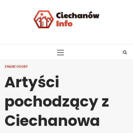
Skip
to
content
PRIMARY
MENU
ZNANE OSOBY
Artyści
pochodzący z
Ciechanowa