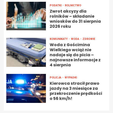
PODATKI
ROLNICTWO
Zwrot akcyzy dla
rolników – składanie
wniosków do 31 sierpnia
2026 roku
KOMUNIKATY
WODA
ZDROWIE
Woda z Gościmina
Wielkiego wciąż nie
nadaje się do picia –
najnowsze informacje z
4 sierpnia
POLICJA
WYPADKI
Kierowca stracił prawo
jazdy na 3 miesiące za
przekroczenie prędkości
o 56 km/h!