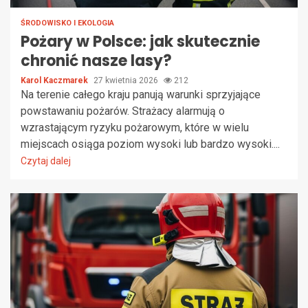
ŚRODOWISKO I EKOLOGIA
Pożary w Polsce: jak skutecznie
chronić nasze lasy?
Karol Kaczmarek
27 kwietnia 2026
212
Na terenie całego kraju panują warunki sprzyjające
powstawaniu pożarów. Strażacy alarmują o
wzrastającym ryzyku pożarowym, które w wielu
miejscach osiąga poziom wysoki lub bardzo wysoki....
Czytaj dalej