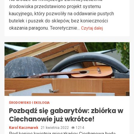
środowiska przedstawiono projekt systemu
kaucyjnego, który pozwoliły na oddawanie pustych
butelek i puszek do sklepów, bez konieczności
okazania paragonu. Teoretycznie...
Czytaj dalej
ŚRODOWISKO I EKOLOGIA
Pozbądź się gabarytów: zbiórka w
Ciechanowie już wkrótce!
Karol Kaczmarek
21 kwietnia 2022
1214
Pod koniec kwietnia mieszkańcy Ciechanowa będą