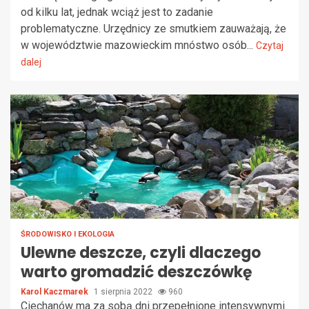
od kilku lat, jednak wciąż jest to zadanie
problematyczne. Urzędnicy ze smutkiem zauważają, że
w województwie mazowieckim mnóstwo osób...
Czytaj
dalej
ŚRODOWISKO I EKOLOGIA
Ulewne deszcze, czyli dlaczego
warto gromadzić deszczówkę
Karol Kaczmarek
1 sierpnia 2022
960
Ciechanów ma za sobą dni przepełnione intensywnymi