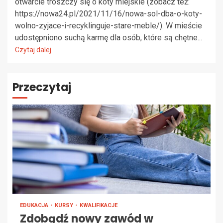
otwarcie troszczy się o koty miejskie (zobacz też:
https://nowa24.pl/2021/11/16/nowa-sol-dba-o-koty-
wolno-zyjace-i-recyklinguje-stare-meble/). W mieście
udostępniono suchą karmę dla osób, które są chętne...
Czytaj dalej
Przeczytaj
EDUKACJA
KURSY
KWALIFIKACJE
Zdobądź nowy zawód w