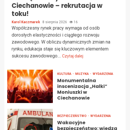
Ciechanowie – rekrutacja w
toku!
Karol Kaczmarek
8 sierpnia 2026
16
Współczesny rynek pracy wymaga od osób
dorosłych elastyczności i ciągłego rozwoju
zawodowego. W obliczu dynamicznych zmian na
rynku, edukacja staje się kluczowym elementem
sukcesu zawodowego....
Czytaj dalej
KULTURA
MUZYKA
WYDARZENIA
Monumentalna
inscenizacja „Halki”
Moniuszki w
Ciechanowie
BEZPIECZEŃSTWO
WYDARZENIA
Wakacyjne
bezpieczeństwo: wiedza