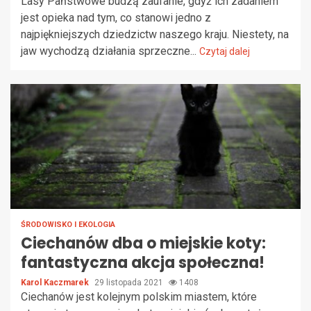
Lasy Państwowe budzą zaufanie, gdyż ich zadaniem
jest opieka nad tym, co stanowi jedno z
najpiękniejszych dziedzictw naszego kraju. Niestety, na
jaw wychodzą działania sprzeczne...
Czytaj dalej
ŚRODOWISKO I EKOLOGIA
Ciechanów dba o miejskie koty:
fantastyczna akcja społeczna!
Karol Kaczmarek
29 listopada 2021
1408
Ciechanów jest kolejnym polskim miastem, które