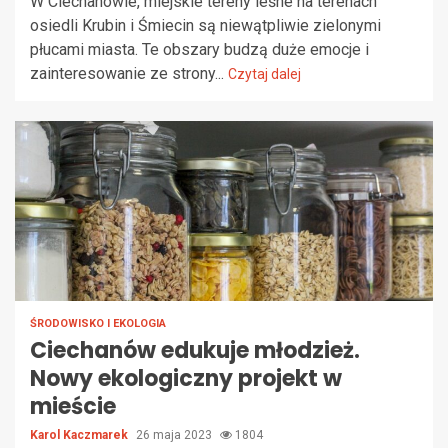
W Ciechanowie, miejskie tereny leśne na terenach
osiedli Krubin i Śmiecin są niewątpliwie zielonymi
płucami miasta. Te obszary budzą duże emocje i
zainteresowanie ze strony...
Czytaj dalej
ŚRODOWISKO I EKOLOGIA
Ciechanów edukuje młodzież.
Nowy ekologiczny projekt w
mieście
Karol Kaczmarek
26 maja 2023
1804