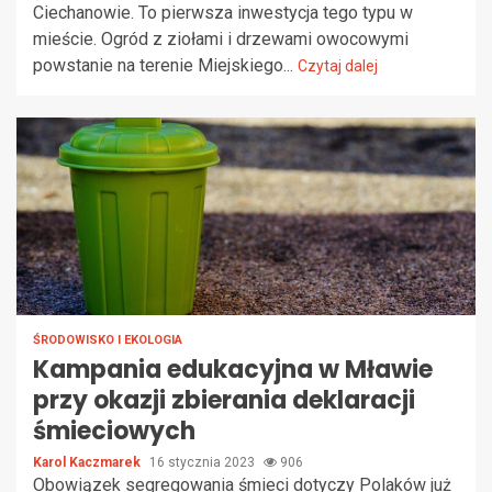
Ciechanowie. To pierwsza inwestycja tego typu w
mieście. Ogród z ziołami i drzewami owocowymi
powstanie na terenie Miejskiego...
Czytaj dalej
ŚRODOWISKO I EKOLOGIA
Kampania edukacyjna w Mławie
przy okazji zbierania deklaracji
śmieciowych
Karol Kaczmarek
16 stycznia 2023
906
Obowiązek segregowania śmieci dotyczy Polaków już