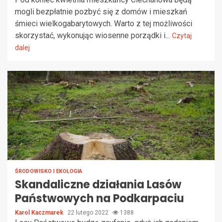
mogli bezpłatnie pozbyć się z domów i mieszkań
śmieci wielkogabarytowych. Warto z tej możliwości
skorzystać, wykonując wiosenne porządki i...
Czytaj
dalej
ŚRODOWISKO I EKOLOGIA
Skandaliczne działania Lasów
Państwowych na Podkarpaciu
Karol Kaczmarek
22 lutego 2022
1388