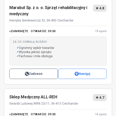
Marabut Sp. z o. o. Sprzęt rehabilitacyjny i
★ 4.8
medyczny
Henryka Sienkiewicza 32, 06-400 Ciechanów
ZAMKNIĘTE · OTWARCIE: 09:00
19 opinii
ZA CO CHWALĄ KLIENCI
Ogromny wybór towarów
Wysoka jakość sprzętu
Fachowa i miła obsługa
Zadzwoń
Nawiguj
Sklep Medyczny ALL-REH
★ 4.7
Gwardii Ludowej WRN 23/11, 06-413 Ciechanów
ZAMKNIĘTE · OTWARCIE: 09:00
14 opinii