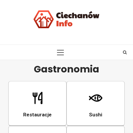
Skip
to
content
PRIMARY
MENU
Gastronomia
Restauracje
Sushi