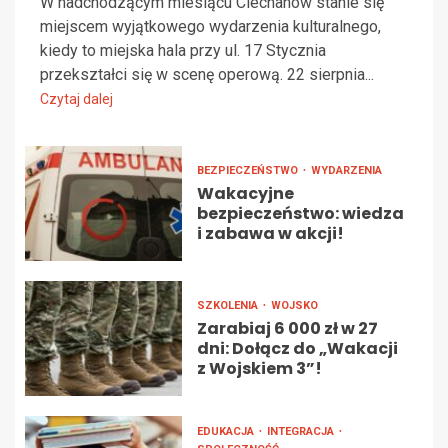
W nadchodzącym miesiącu Ciechanów stanie się
miejscem wyjątkowego wydarzenia kulturalnego,
kiedy to miejska hala przy ul. 17 Stycznia
przekształci się w scenę operową. 22 sierpnia...
Czytaj dalej
BEZPIECZEŃSTWO
WYDARZENIA
Wakacyjne
bezpieczeństwo: wiedza
i zabawa w akcji!
SZKOLENIA
WOJSKO
Zarabiaj 6 000 zł w 27
dni: Dołącz do „Wakacji
z Wojskiem 3”!
EDUKACJA
INTEGRACJA