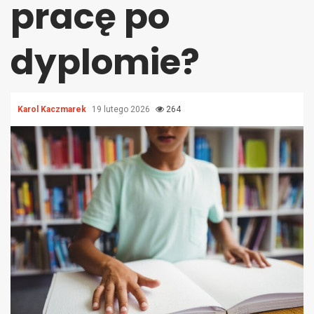
pracę po
dyplomie?
Karol Kaczmarek
19 lutego 2026
264