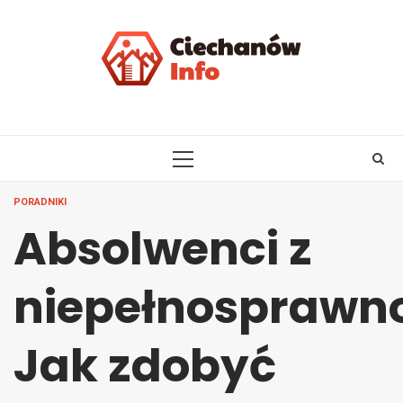
Skip
to
content
PRIMARY
MENU
PORADNIKI
Absolwenci z
niepełnosprawno
Jak zdobyć