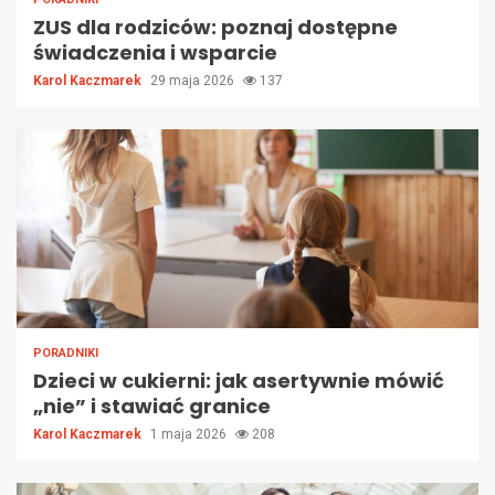
ZUS dla rodziców: poznaj dostępne
świadczenia i wsparcie
Karol Kaczmarek
29 maja 2026
137
PORADNIKI
Dzieci w cukierni: jak asertywnie mówić
„nie” i stawiać granice
Karol Kaczmarek
1 maja 2026
208