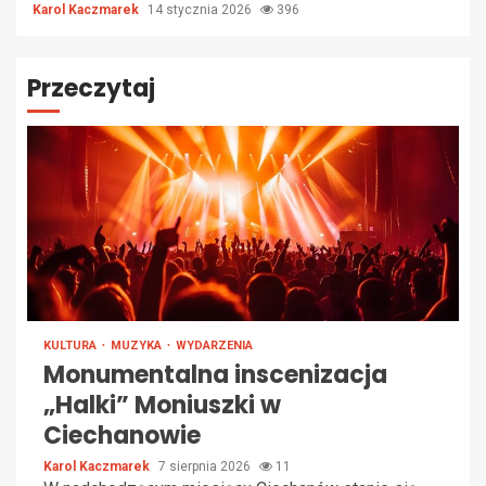
Karol Kaczmarek
14 stycznia 2026
396
Przeczytaj
KULTURA
MUZYKA
WYDARZENIA
Monumentalna inscenizacja
„Halki” Moniuszki w
Ciechanowie
Karol Kaczmarek
7 sierpnia 2026
11