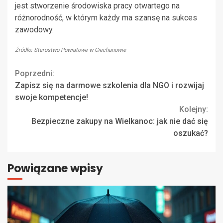
jest stworzenie środowiska pracy otwartego na
różnorodność, w którym każdy ma szansę na sukces
zawodowy.
Źródło: Starostwo Powiatowe w Ciechanowie
Continue
Poprzedni:
Zapisz się na darmowe szkolenia dla NGO i rozwijaj
Reading
swoje kompetencje!
Kolejny:
Bezpieczne zakupy na Wielkanoc: jak nie dać się
oszukać?
Powiązane wpisy