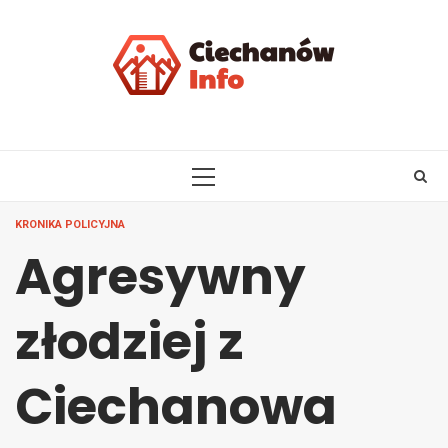
Skip
to
content
PRIMARY
MENU
KRONIKA POLICYJNA
Agresywny
złodziej z
Ciechanowa