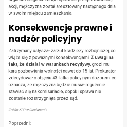
akcji, mężczyzna został aresztowany następnego dnia
w swoim miejscu zamieszkania.
Konsekwencje prawne i
nadzór policyjny
Zatrzymany usłyszał zarzut kradzieży rozbójniczej, co
wiąże się z poważnymi konsekwencjami.
Z uwagi na
fakt, że działał w warunkach recydywy
, grozi mu
kara pozbawienia wolności nawet do 15 lat. Prokurator
zdecydował o objęciu 43-latka policyjnym dozorem, co
oznacza, że mężczyzna będzie musiał regularnie
stawiać się na komisariacie, dopóki sprawa nie
zostanie rozstrzygnięta przez sąd.
Źródło: KPP w Ciechanowie
Continue
Poprzedni: