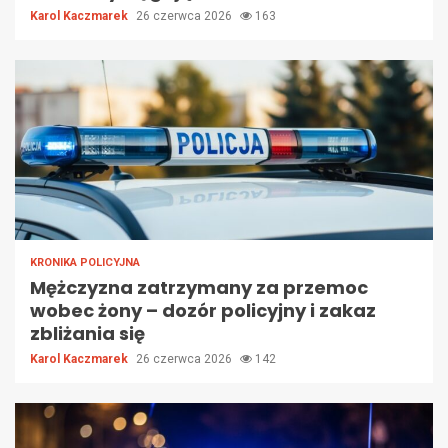
Karol Kaczmarek
26 czerwca 2026
163
KRONIKA POLICYJNA
Mężczyzna zatrzymany za przemoc
wobec żony – dozór policyjny i zakaz
zbliżania się
Karol Kaczmarek
26 czerwca 2026
142