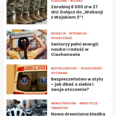
SZKOLENIA
WOJSKO
Zarabiaj 6 000 zł w 27
dni: Dołącz do „Wakacji
z Wojskiem 3”!
EDUKACJA
INTEGRACJA
SPOŁECZNOŚĆ
Seniorzy pełni energii:
nauka i radość w
Ciechanowie
BEZPIECZEŃSTWO
SPOŁECZNOŚĆ
SPOTKANIA
Bezpieczeństwo w stylu
– jak dbać o siebie i
swoje otoczenie?
INFRASTRUKTURA
INWESTYCJE
TRANSPORT
Nowa drewniana kładka