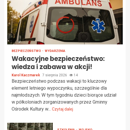
BEZPIECZEŃSTWO
WYDARZENIA
Wakacyjne bezpieczeństwo:
wiedza i zabawa w akcji!
Karol Kaczmarek
7 sierpnia 2026
14
Bezpieczeństwo podczas wakacji to kluczowy
element letniego wypoczynku, szczególnie dla
najmłodszych. W tym tygodniu dzieci biorące udział
w półkoloniach zorganizowanych przez Gminny
Ośrodek Kultury w...
Czytaj dalej
SZKOLENIA
WOJSKO