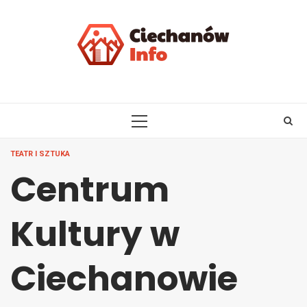
Skip
to
content
PRIMARY
MENU
TEATR I SZTUKA
Centrum
Kultury w
Ciechanowie