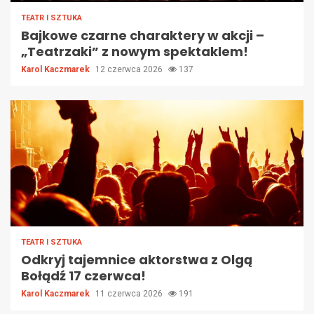
TEATR I SZTUKA
Bajkowe czarne charaktery w akcji –
„Teatrzaki” z nowym spektaklem!
Karol Kaczmarek
12 czerwca 2026
137
TEATR I SZTUKA
Odkryj tajemnice aktorstwa z Olgą
Bołądź 17 czerwca!
Karol Kaczmarek
11 czerwca 2026
191