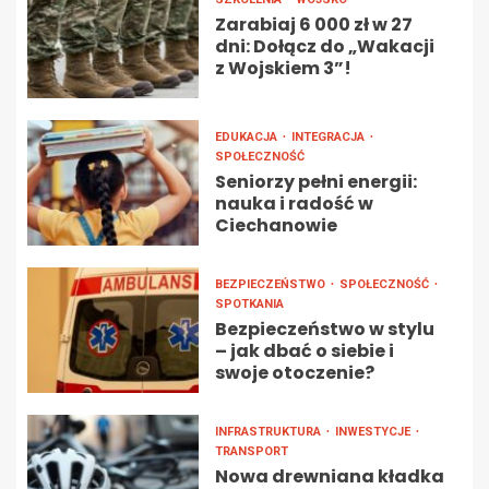
Zarabiaj 6 000 zł w 27
dni: Dołącz do „Wakacji
z Wojskiem 3”!
EDUKACJA
INTEGRACJA
SPOŁECZNOŚĆ
Seniorzy pełni energii:
nauka i radość w
Ciechanowie
BEZPIECZEŃSTWO
SPOŁECZNOŚĆ
SPOTKANIA
Bezpieczeństwo w stylu
– jak dbać o siebie i
swoje otoczenie?
INFRASTRUKTURA
INWESTYCJE
TRANSPORT
Nowa drewniana kładka