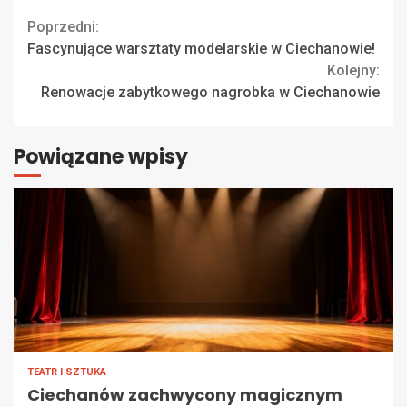
Continue
Poprzedni:
Fascynujące warsztaty modelarskie w Ciechanowie!
Reading
Kolejny:
Renowacje zabytkowego nagrobka w Ciechanowie
Powiązane wpisy
TEATR I SZTUKA
Ciechanów zachwycony magicznym