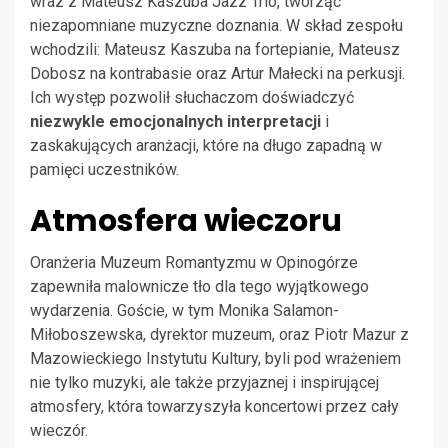
wraz z Mateusz Kaszuba Jazz Trio, tworząc
niezapomniane muzyczne doznania. W skład zespołu
wchodzili: Mateusz Kaszuba na fortepianie, Mateusz
Dobosz na kontrabasie oraz Artur Małecki na perkusji.
Ich występ pozwolił słuchaczom doświadczyć
niezwykle emocjonalnych interpretacji
i
zaskakujących aranżacji, które na długo zapadną w
pamięci uczestników.
Atmosfera wieczoru
Oranżeria Muzeum Romantyzmu w Opinogórze
zapewniła malownicze tło dla tego wyjątkowego
wydarzenia. Goście, w tym Monika Salamon-
Miłoboszewska, dyrektor muzeum, oraz Piotr Mazur z
Mazowieckiego Instytutu Kultury, byli pod wrażeniem
nie tylko muzyki, ale także przyjaznej i inspirującej
atmosfery, która towarzyszyła koncertowi przez cały
wieczór.