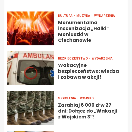
KULTURA
MUZYKA
WYDARZENIA
Monumentalna
inscenizacja „Halki”
Moniuszki w
Ciechanowie
BEZPIECZEŃSTWO
WYDARZENIA
Wakacyjne
bezpieczeństwo: wiedza
i zabawa w akcji!
SZKOLENIA
WOJSKO
Zarabiaj 6 000 zł w 27
dni: Dołącz do „Wakacji
z Wojskiem 3”!