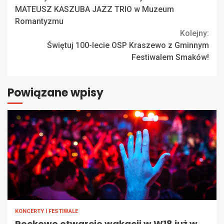
Reading
MATEUSZ KASZUBA JAZZ TRIO w Muzeum
Romantyzmu
Kolejny:
Świętuj 100-lecie OSP Kraszewo z Gminnym
Festiwalem Smaków!
Powiązane wpisy
KONCERTY I FESTIWALE
Rockowe otwarcie wakacji w W18 już w