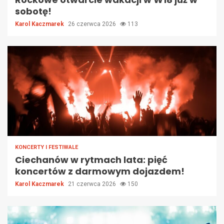
sobotę!
Karol Kaczmarek
26 czerwca 2026
113
KONCERTY I FESTIWALE
Ciechanów w rytmach lata: pięć
koncertów z darmowym dojazdem!
Karol Kaczmarek
21 czerwca 2026
150