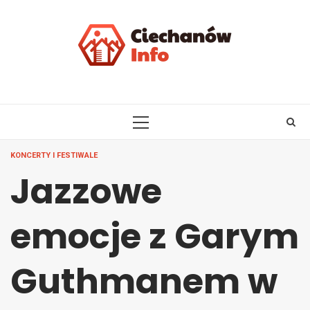
Skip
to
content
PRIMARY
MENU
KONCERTY I FESTIWALE
Jazzowe
emocje z Garym
Guthmanem w