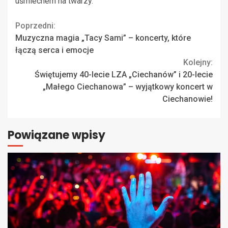
uśmiechem na twarzy.
Continue
Poprzedni:
Muzyczna magia „Tacy Sami” – koncerty, które
Reading
łączą serca i emocje
Kolejny:
Świętujemy 40-lecie LZA „Ciechanów” i 20-lecie
„Małego Ciechanowa” – wyjątkowy koncert w
Ciechanowie!
Powiązane wpisy