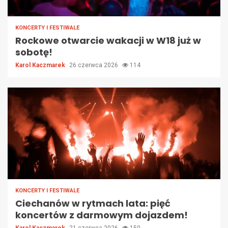
KONCERTY I FESTIWALE
Rockowe otwarcie wakacji w W18 już w
sobotę!
Karol Kaczmarek
26 czerwca 2026
114
KONCERTY I FESTIWALE
Ciechanów w rytmach lata: pięć
koncertów z darmowym dojazdem!
Karol Kaczmarek
21 czerwca 2026
150