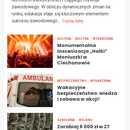
zawodowego. W obliczu dynamicznych zmian na
rynku, edukacja staje się kluczowym elementem
sukcesu zawodowego....
Czytaj dalej
KULTURA
MUZYKA
WYDARZENIA
Monumentalna
inscenizacja „Halki”
Moniuszki w
Ciechanowie
BEZPIECZEŃSTWO
WYDARZENIA
Wakacyjne
bezpieczeństwo: wiedza
i zabawa w akcji!
SZKOLENIA
WOJSKO
Zarabiaj 6 000 zł w 27