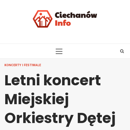
Skip
to
content
PRIMARY
MENU
KONCERTY I FESTIWALE
Letni koncert
Miejskiej
Orkiestry Dętej