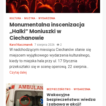
KULTURA
MUZYKA
WYDARZENIA
Monumentalna inscenizacja
„Halki” Moniuszki w
Ciechanowie
Karol Kaczmarek
7 sierpnia 2026
2
W nadchodzącym miesiącu Ciechanów stanie się
miejscem wyjątkowego wydarzenia kulturalnego,
kiedy to miejska hala przy ul. 17 Stycznia
przekształci się w scenę operową. 22 sierpnia...
Czytaj dalej
BEZPIECZEŃSTWO
WYDARZENIA
Wakacyjne
bezpieczeństwo: wiedza
i zabawa w akcji!