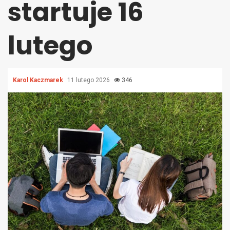
startuje 16
lutego
Karol Kaczmarek
11 lutego 2026
346