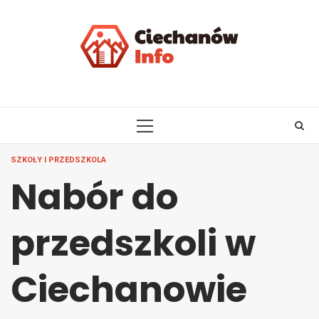
Skip
to
content
PRIMARY
MENU
SZKOŁY I PRZEDSZKOLA
Nabór do
przedszkoli w
Ciechanowie