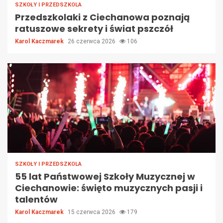
SZKOŁY I PRZEDSZKOLA
Przedszkolaki z Ciechanowa poznają
ratuszowe sekrety i świat pszczół
Karol Kaczmarek
26 czerwca 2026
106
SZKOŁY I PRZEDSZKOLA
55 lat Państwowej Szkoły Muzycznej w
Ciechanowie: święto muzycznych pasji i
talentów
Karol Kaczmarek
15 czerwca 2026
179