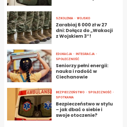
SZKOLENIA
WOJSKO
Zarabiaj 6 000 zł w 27
dni: Dołącz do „Wakacji
z Wojskiem 3”!
EDUKACJA
INTEGRACJA
SPOŁECZNOŚĆ
Seniorzy pełni energii:
nauka i radość w
Ciechanowie
BEZPIECZEŃSTWO
SPOŁECZNOŚĆ
SPOTKANIA
Bezpieczeństwo w stylu
– jak dbać o siebie i
swoje otoczenie?