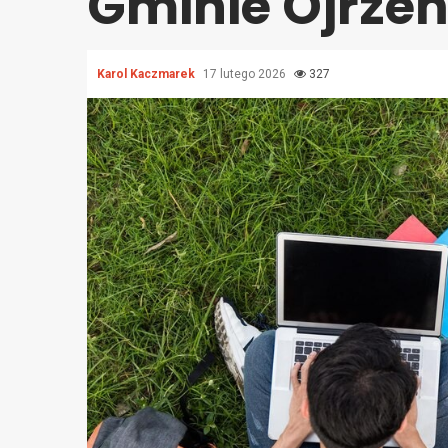
Gminie Ojrzeń
Karol Kaczmarek
17 lutego 2026
327