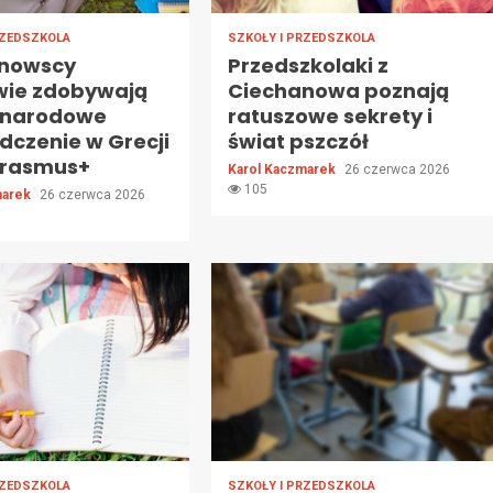
RZEDSZKOLA
SZKOŁY I PRZEDSZKOLA
nowscy
Przedszkolaki z
wie zdobywają
Ciechanowa poznają
ynarodowe
ratuszowe sekrety i
dczenie w Grecji
świat pszczół
 Erasmus+
Karol Kaczmarek
26 czerwca 2026
105
marek
26 czerwca 2026
RZEDSZKOLA
SZKOŁY I PRZEDSZKOLA