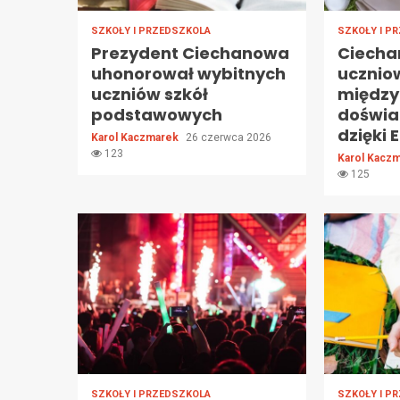
SZKOŁY I PRZEDSZKOLA
SZKOŁY I P
Prezydent Ciechanowa
Ciecha
uhonorował wybitnych
ucznio
uczniów szkół
międz
podstawowych
doświa
dzięki
Karol Kaczmarek
26 czerwca 2026
123
Karol Kacz
125
SZKOŁY I PRZEDSZKOLA
SZKOŁY I P