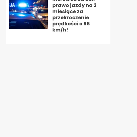
prawo jazdy na 3
miesiące za
przekroczenie
prędkości o 56
km/h!