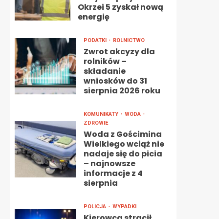
Okrzei 5 zyskał nową
energię
PODATKI
ROLNICTWO
Zwrot akcyzy dla
rolników –
składanie
wniosków do 31
sierpnia 2026 roku
KOMUNIKATY
WODA
ZDROWIE
Woda z Gościmina
Wielkiego wciąż nie
nadaje się do picia
– najnowsze
informacje z 4
sierpnia
POLICJA
WYPADKI
Kierowca stracił