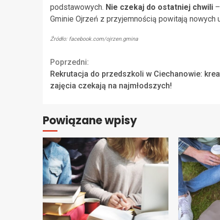
podstawowych.
Nie czekaj do ostatniej chwili
–
Gminie Ojrzeń z przyjemnością powitają nowych 
Źródło: facebook.com/ojrzen.gmina
Continue
Poprzedni:
Rekrutacja do przedszkoli w Ciechanowie: kre
Reading
zajęcia czekają na najmłodszych!
Powiązane wpisy