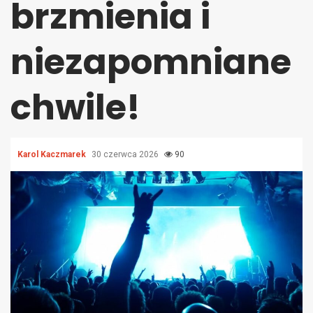
brzmienia i
niezapomniane
chwile!
Karol Kaczmarek
30 czerwca 2026
90