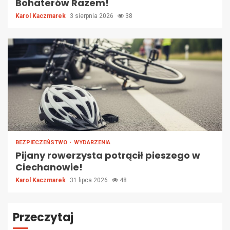
Bohaterów Razem!
Karol Kaczmarek
3 sierpnia 2026
38
BEZPIECZEŃSTWO
WYDARZENIA
Pijany rowerzysta potrącił pieszego w
Ciechanowie!
Karol Kaczmarek
31 lipca 2026
48
Przeczytaj