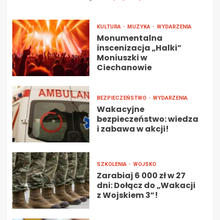
KULTURA
MUZYKA
WYDARZENIA
Monumentalna
inscenizacja „Halki”
Moniuszki w
Ciechanowie
BEZPIECZEŃSTWO
WYDARZENIA
Wakacyjne
bezpieczeństwo: wiedza
i zabawa w akcji!
SZKOLENIA
WOJSKO
Zarabiaj 6 000 zł w 27
dni: Dołącz do „Wakacji
z Wojskiem 3”!