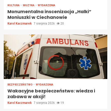
KULTURA
MUZYKA
WYDARZENIA
Monumentalna inscenizacja „Halki”
Moniuszki w Ciechanowie
Karol Kaczmarek
7 sierpnia 2026
20
BEZPIECZEŃSTWO
WYDARZENIA
Wakacyjne bezpieczeństwo: wiedza i
zabawa w akcji!
Karol Kaczmarek
7 sierpnia 2026
19