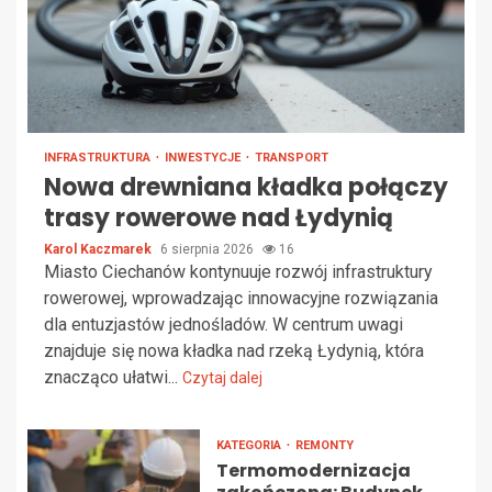
INFRASTRUKTURA
INWESTYCJE
TRANSPORT
Nowa drewniana kładka połączy
trasy rowerowe nad Łydynią
Karol Kaczmarek
6 sierpnia 2026
16
Miasto Ciechanów kontynuuje rozwój infrastruktury
rowerowej, wprowadzając innowacyjne rozwiązania
dla entuzjastów jednośladów. W centrum uwagi
znajduje się nowa kładka nad rzeką Łydynią, która
znacząco ułatwi...
Czytaj dalej
KATEGORIA
REMONTY
Termomodernizacja