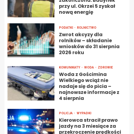
zakończona: Budynek
przy ul. Okrzei 5 zyskał
nową energię
PODATKI
ROLNICTWO
Zwrot akcyzy dla
rolników – składanie
wniosków do 31 sierpnia
2026 roku
KOMUNIKATY
WODA
ZDROWIE
Woda z Gościmina
Wielkiego wciąż nie
nadaje się do picia –
najnowsze informacje z
4 sierpnia
POLICJA
WYPADKI
Kierowca stracił prawo
jazdy na 3 miesiące za
przekroczenie prędkości