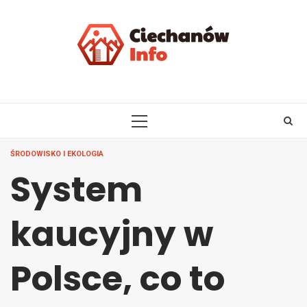
Skip
to
content
PRIMARY
MENU
ŚRODOWISKO I EKOLOGIA
System
kaucyjny w
Polsce, co to