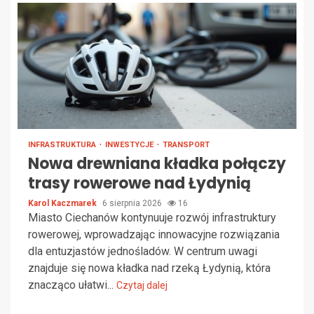
INFRASTRUKTURA
INWESTYCJE
TRANSPORT
Nowa drewniana kładka połączy
trasy rowerowe nad Łydynią
Karol Kaczmarek
6 sierpnia 2026
16
Miasto Ciechanów kontynuuje rozwój infrastruktury
rowerowej, wprowadzając innowacyjne rozwiązania
dla entuzjastów jednośladów. W centrum uwagi
znajduje się nowa kładka nad rzeką Łydynią, która
znacząco ułatwi...
Czytaj dalej