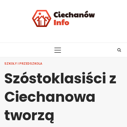
Skip
to
content
PRIMARY
MENU
SZKOŁY I PRZEDSZKOLA
Szóstoklasiści z
Ciechanowa
tworzą