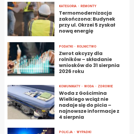
KATEGORIA
REMONTY
Termomodernizacja
zakończona: Budynek
przy ul. Okrzei 5 zyskał
nową energię
PODATKI
ROLNICTWO
Zwrot akcyzy dla
rolników – składanie
wniosków do 31 sierpnia
2026 roku
KOMUNIKATY
WODA
ZDROWIE
Woda z Gościmina
Wielkiego wciąż nie
nadaje się do picia –
najnowsze informacje z
4 sierpnia
POLICJA
WYPADKI