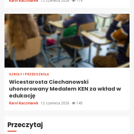
Karol Kaczmarek
12 czerwca 2026
119
SZKOŁY I PRZEDSZKOLA
Wicestarosta Ciechanowski
uhonorowany Medalem KEN za wkład w
edukację
Karol Kaczmarek
12 czerwca 2026
145
Przeczytaj