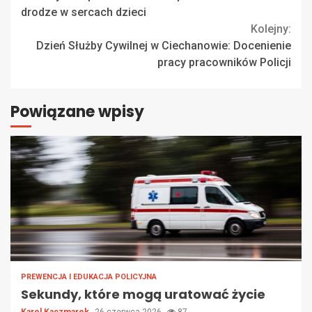
Reading
drodze w sercach dzieci
Kolejny:
Dzień Służby Cywilnej w Ciechanowie: Docenienie
pracy pracowników Policji
Powiązane wpisy
PREWENCJA I EDUKACJA POLICYJNA
Sekundy, które mogą uratować życie