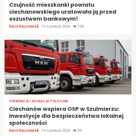
Czujność mieszkanki powiatu
ciechanowskiego uratowała ją przed
oszustwem bankowym!
Karol Kaczmarek
19 czerwca 2026
108
PREWENCJA I EDUKACJA POLICYJNA
Ciechanów wspiera OSP w Szulmierzu:
Inwestycje dla bezpieczeństwa lokalnej
społeczności
Karol Kaczmarek
19 czerwca 2026
99