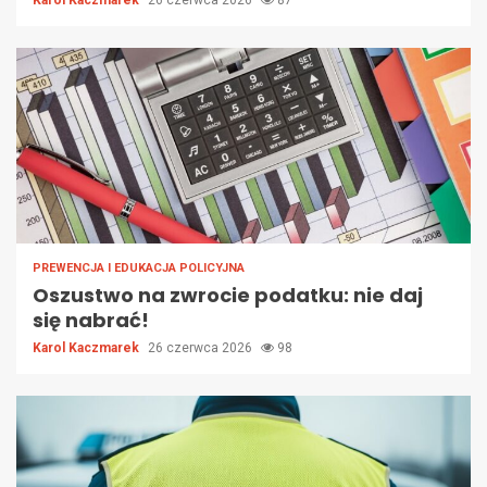
Karol Kaczmarek
26 czerwca 2026
87
PREWENCJA I EDUKACJA POLICYJNA
Oszustwo na zwrocie podatku: nie daj
się nabrać!
Karol Kaczmarek
26 czerwca 2026
98