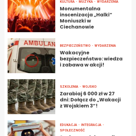
KULTURA
MUZYKA
WYDARZENIA
Monumentalna
inscenizacja „Halki”
Moniuszki w
Ciechanowie
BEZPIECZEŃSTWO
WYDARZENIA
Wakacyjne
bezpieczeństwo: wiedza
i zabawa w akcji!
SZKOLENIA
WOJSKO
Zarabiaj 6 000 zł w 27
dni: Dołącz do „Wakacji
z Wojskiem 3”!
EDUKACJA
INTEGRACJA
SPOŁECZNOŚĆ