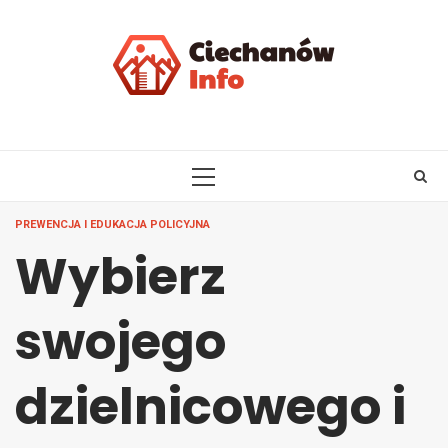
Skip
to
content
PRIMARY
MENU
PREWENCJA I EDUKACJA POLICYJNA
Wybierz
swojego
dzielnicowego i