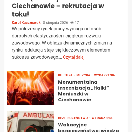
Ciechanowie – rekrutacja w
toku!
Karol Kaczmarek
8 sierpnia 2026
17
Współczesny rynek pracy wymaga od osób
dorosłych elastyczności i ciągłego rozwoju
zawodowego. W obliczu dynamicznych zmian na
rynku, edukacja staje się kluczowym elementem
sukcesu zawodowego....
Czytaj dalej
KULTURA
MUZYKA
WYDARZENIA
Monumentalna
inscenizacja „Halki”
Moniuszki w
Ciechanowie
BEZPIECZEŃSTWO
WYDARZENIA
Wakacyjne
bezpieczeństwo: wiedza