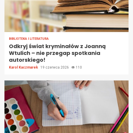
BIBLIOTEKA I LITERATURA
Odkryj świat kryminałów z Joanną
Wtulich – nie przegap spotkania
autorskiego!
Karol Kaczmarek
19 czerwca 2026
110