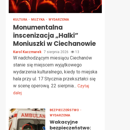
KULTURA
MUZYKA
WYDARZENIA
Monumentalna
inscenizacja „Halki”
Moniuszki w Ciechanowie
Karol Kaczmarek
7 sierpnia 2026
13
W nadchodzącym miesiącu Ciechanów
stanie się miejscem wyjątkowego
wydarzenia kulturalnego, kiedy to miejska
hala przy ul. 17 Stycznia przekształci się
w scenę operową. 22 sierpnia...
Czytaj
dalej
BEZPIECZEŃSTWO
WYDARZENIA
Wakacyjne
bezpieczeństwo: