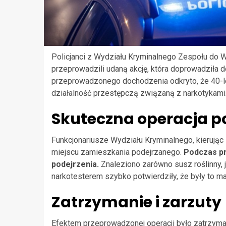
Policjanci z Wydziału Kryminalnego Zespołu do
przeprowadzili udaną akcję, która doprowadziła 
przeprowadzonego dochodzenia odkryto, że 40-l
działalność przestępczą związaną z narkotykami
Skuteczna operacja pol
Funkcjonariusze Wydziału Kryminalnego, kierując
miejscu zamieszkania podejrzanego.
Podczas pr
podejrzenia.
Znaleziono zarówno susz roślinny, 
narkotesterem szybko potwierdziły, że były to m
Zatrzymanie i zarzuty
Efektem przeprowadzonej operacji było zatrzymani