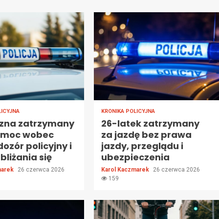
LICYJNA
KRONIKA POLICYJNA
zna zatrzymany
26-latek zatrzymany
emoc wobec
za jazdę bez prawa
dozór policyjny i
jazdy, przeglądu i
bliżania się
ubezpieczenia
marek
26 czerwca 2026
Karol Kaczmarek
26 czerwca 2026
159