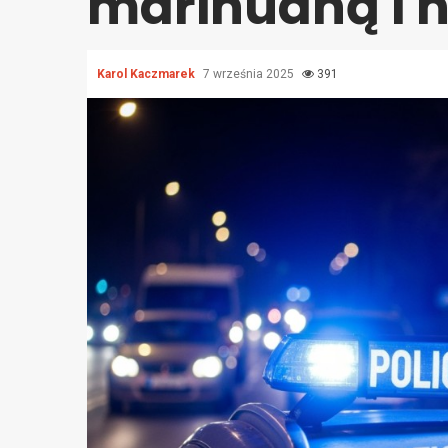
marihuaną i 
Karol Kaczmarek
7 września 2025
391