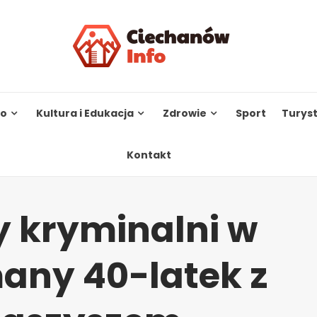
to
Kultura i Edukacja
Zdrowie
Sport
Turys
Kontakt
 kryminalni w
many 40-latek z