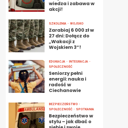
wiedza i zabawa w
akcji!
SZKOLENIA
WOJSKO
Zarabiaj 6 000 zł w
27 dni: Dołącz do
„Wakacji z
Wojskiem 3”!
EDUKACJA
INTEGRACJA
SPOŁECZNOŚĆ
Seniorzy pełni
energii: nauka i
radość w
Ciechanowie
BEZPIECZEŃSTWO
SPOŁECZNOŚĆ
SPOTKANIA
Bezpieczeństwo w
stylu – jak dbać o
siebie i swoje