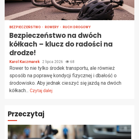
BEZPIECZEŃSTWO
ROWERY
RUCH DROGOWY
Bezpieczeństwo na dwóch
kółkach – klucz do radości na
drodze!
Karol Kaczmarek
2 lipca 2026
68
Rower to nie tylko środek transportu, ale również
sposób na poprawę kondycji fizycznej i dbałość o
środowisko. Aby jednak cieszyć się jazdą na dwóch
kółkach...
Czytaj dalej
Przeczytaj