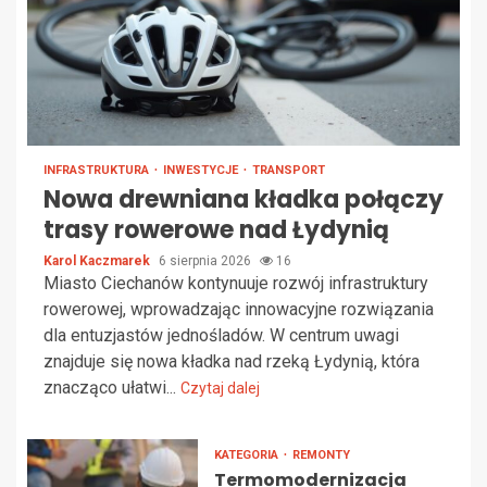
INFRASTRUKTURA
INWESTYCJE
TRANSPORT
Nowa drewniana kładka połączy
trasy rowerowe nad Łydynią
Karol Kaczmarek
6 sierpnia 2026
16
Miasto Ciechanów kontynuuje rozwój infrastruktury
rowerowej, wprowadzając innowacyjne rozwiązania
dla entuzjastów jednośladów. W centrum uwagi
znajduje się nowa kładka nad rzeką Łydynią, która
znacząco ułatwi...
Czytaj dalej
KATEGORIA
REMONTY
Termomodernizacja