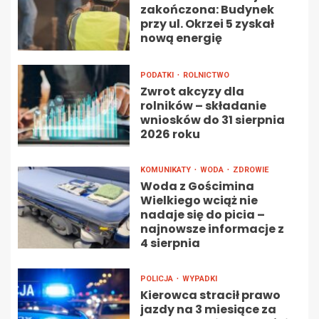
zakończona: Budynek
przy ul. Okrzei 5 zyskał
nową energię
PODATKI
ROLNICTWO
Zwrot akcyzy dla
rolników – składanie
wniosków do 31 sierpnia
2026 roku
KOMUNIKATY
WODA
ZDROWIE
Woda z Gościmina
Wielkiego wciąż nie
nadaje się do picia –
najnowsze informacje z
4 sierpnia
POLICJA
WYPADKI
Kierowca stracił prawo
jazdy na 3 miesiące za