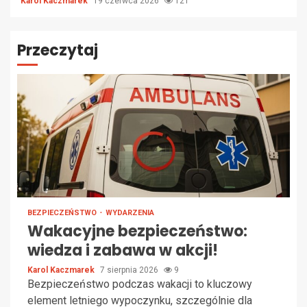
Karol Kaczmarek
19 czerwca 2026
121
Przeczytaj
BEZPIECZEŃSTWO
WYDARZENIA
Wakacyjne bezpieczeństwo:
wiedza i zabawa w akcji!
Karol Kaczmarek
7 sierpnia 2026
9
Bezpieczeństwo podczas wakacji to kluczowy
element letniego wypoczynku, szczególnie dla