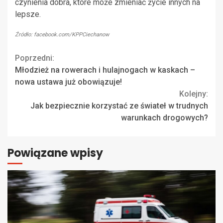
czynienia dobra, które może zmieniać życie innych na
lepsze.
Źródło: facebook.com/KPPCiechanow
Continue
Poprzedni:
Młodzież na rowerach i hulajnogach w kaskach –
Reading
nowa ustawa już obowiązuje!
Kolejny:
Jak bezpiecznie korzystać ze świateł w trudnych
warunkach drogowych?
Powiązane wpisy