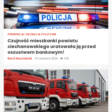
PREWENCJA I EDUKACJA POLICYJNA
Czujność mieszkanki powiatu
ciechanowskiego uratowała ją przed
oszustwem bankowym!
Karol Kaczmarek
19 czerwca 2026
106