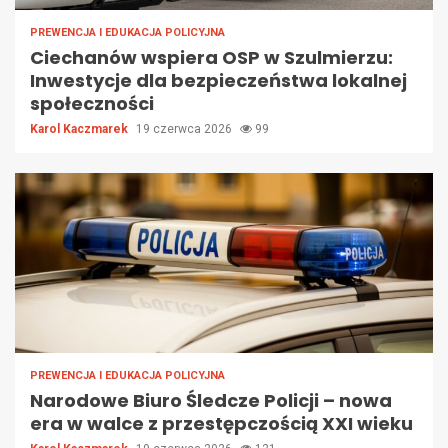
PREWENCJA I EDUKACJA POLICYJNA
Ciechanów wspiera OSP w Szulmierzu:
Inwestycje dla bezpieczeństwa lokalnej
społeczności
Karol Kaczmarek
19 czerwca 2026
99
PREWENCJA I EDUKACJA POLICYJNA
Narodowe Biuro Śledcze Policji – nowa
era w walce z przestępczością XXI wieku