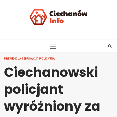
Skip
to
content
PRIMARY
MENU
PREWENCJA I EDUKACJA POLICYJNA
Ciechanowski
policjant
wyróżniony za