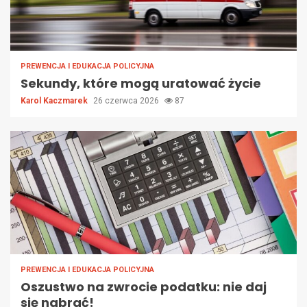
PREWENCJA I EDUKACJA POLICYJNA
Sekundy, które mogą uratować życie
Karol Kaczmarek
26 czerwca 2026
87
PREWENCJA I EDUKACJA POLICYJNA
Oszustwo na zwrocie podatku: nie daj
się nabrać!