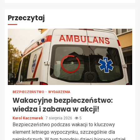
Przeczytaj
BEZPIECZEŃSTWO
WYDARZENIA
Wakacyjne bezpieczeństwo:
wiedza i zabawa w akcji!
Karol Kaczmarek
7 sierpnia 2026
5
Bezpieczeństwo podczas wakacji to kluczowy
element letniego wypoczynku, szczególnie dla
najmłodszych. W tym tygodniu dzieci biorące udział