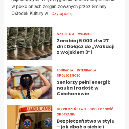
w półkoloniach zorganizowanych przez Gminny
Ośrodek Kultury w...
Czytaj dalej
SZKOLENIA
WOJSKO
Zarabiaj 6 000 zł w 27
dni: Dołącz do „Wakacji
z Wojskiem 3”!
EDUKACJA
INTEGRACJA
SPOŁECZNOŚĆ
Seniorzy pełni energii:
nauka i radość w
Ciechanowie
BEZPIECZEŃSTWO
SPOŁECZNOŚĆ
SPOTKANIA
Bezpieczeństwo w stylu
– jak dbać o siebie i