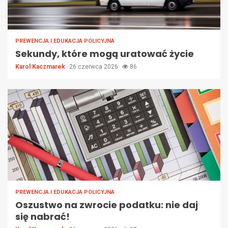
PREWENCJA I EDUKACJA POLICYJNA
Sekundy, które mogą uratować życie
Karol Kaczmarek
26 czerwca 2026
86
PREWENCJA I EDUKACJA POLICYJNA
Oszustwo na zwrocie podatku: nie daj
się nabrać!