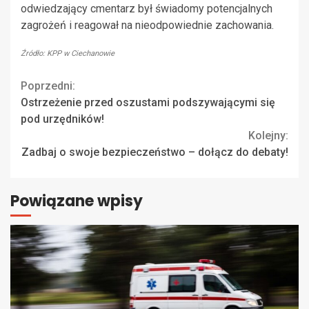
odwiedzający cmentarz był świadomy potencjalnych
zagrożeń i reagował na nieodpowiednie zachowania.
Źródło: KPP w Ciechanowie
Continue
Poprzedni:
Ostrzeżenie przed oszustami podszywającymi się
Reading
pod urzędników!
Kolejny:
Zadbaj o swoje bezpieczeństwo – dołącz do debaty!
Powiązane wpisy