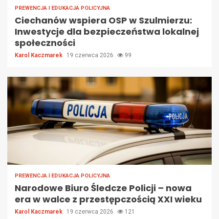
PREWENCJA I EDUKACJA POLICYJNA
Ciechanów wspiera OSP w Szulmierzu:
Inwestycje dla bezpieczeństwa lokalnej
społeczności
Karol Kaczmarek
19 czerwca 2026
99
PREWENCJA I EDUKACJA POLICYJNA
Narodowe Biuro Śledcze Policji – nowa
era w walce z przestępczością XXI wieku
Karol Kaczmarek
19 czerwca 2026
121