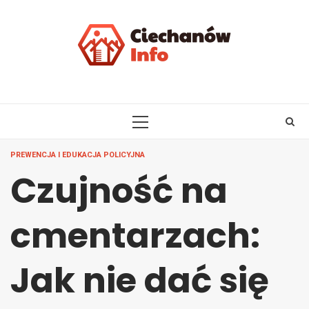
Skip
to
content
PRIMARY
MENU
PREWENCJA I EDUKACJA POLICYJNA
Czujność na
cmentarzach:
Jak nie dać się