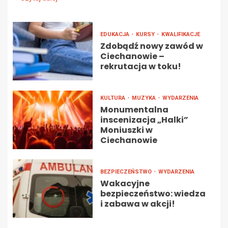
EDUKACJA
KURSY
KWALIFIKACJE
Zdobądź nowy zawód w
Ciechanowie –
rekrutacja w toku!
KULTURA
MUZYKA
WYDARZENIA
Monumentalna
inscenizacja „Halki”
Moniuszki w
Ciechanowie
BEZPIECZEŃSTWO
WYDARZENIA
Wakacyjne
bezpieczeństwo: wiedza
i zabawa w akcji!