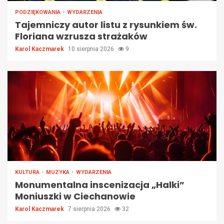
PODZIĘKOWANIA
WYDARZENIA
Tajemniczy autor listu z rysunkiem św.
Floriana wzrusza strażaków
Karol Kaczmarek
10 sierpnia 2026
9
KULTURA
MUZYKA
WYDARZENIA
Monumentalna inscenizacja „Halki”
Moniuszki w Ciechanowie
Karol Kaczmarek
7 sierpnia 2026
32