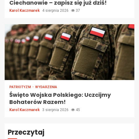
Ciechanowie – zapisz się już dziś!
Karol Kaczmarek
4 sierpnia 2026
37
PATRIOTYZM
WYDARZENIA
Święto Wojska Polskiego: Uczcijmy
Bohaterów Razem!
Karol Kaczmarek
3 sierpnia 2026
45
Przeczytaj