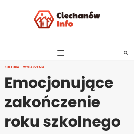
Skip
to
content
PRIMARY
MENU
KULTURA
WYDARZENIA
Emocjonujące
zakończenie
roku szkolnego