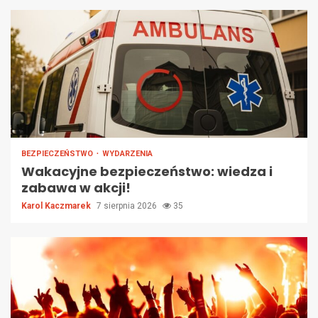
BEZPIECZEŃSTWO
WYDARZENIA
Wakacyjne bezpieczeństwo: wiedza i
zabawa w akcji!
Karol Kaczmarek
7 sierpnia 2026
35