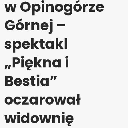
w Opinogórze
Górnej –
spektakl
„Piękna i
Bestia”
oczarował
widownię