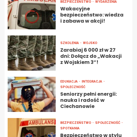
BEZPIECZEŃSTWO
WYDARZENIA
Wakacyjne
bezpieczeństwo: wiedza
i zabawa w akcji!
SZKOLENIA
WOJSKO
Zarabiaj 6 000 zł w 27
dni: Dołącz do „Wakacji
z Wojskiem 3”!
EDUKACJA
INTEGRACJA
SPOŁECZNOŚĆ
Seniorzy pełni energii:
nauka i radość w
Ciechanowie
BEZPIECZEŃSTWO
SPOŁECZNOŚĆ
SPOTKANIA
Bezpieczeństwo w stylu