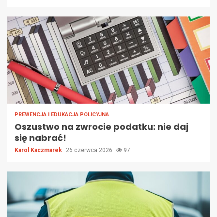
PREWENCJA I EDUKACJA POLICYJNA
Oszustwo na zwrocie podatku: nie daj
się nabrać!
Karol Kaczmarek
26 czerwca 2026
97