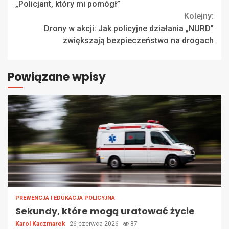
Reading
„Policjant, który mi pomógł”
Kolejny:
Drony w akcji: Jak policyjne działania „NURD”
zwiększają bezpieczeństwo na drogach
Powiązane wpisy
PREWENCJA I EDUKACJA POLICYJNA
Sekundy, które mogą uratować życie
Karol Kaczmarek
26 czerwca 2026
87