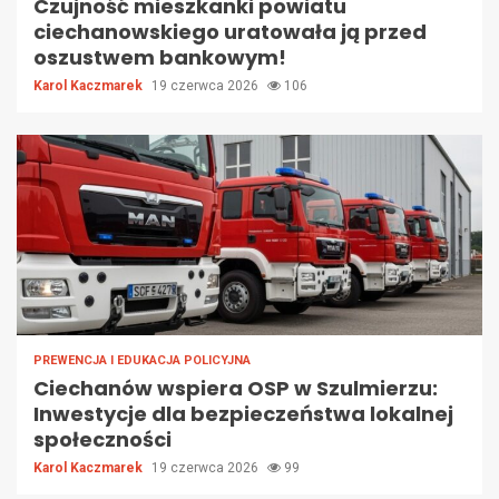
Czujność mieszkanki powiatu
ciechanowskiego uratowała ją przed
oszustwem bankowym!
Karol Kaczmarek
19 czerwca 2026
106
PREWENCJA I EDUKACJA POLICYJNA
Ciechanów wspiera OSP w Szulmierzu:
Inwestycje dla bezpieczeństwa lokalnej
społeczności
Karol Kaczmarek
19 czerwca 2026
99