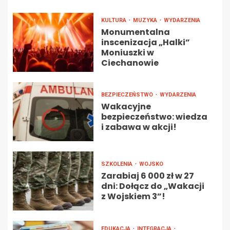
KULTURA
MUZYKA
WYDARZENIA
Monumentalna
inscenizacja „Halki”
Moniuszki w
Ciechanowie
BEZPIECZEŃSTWO
WYDARZENIA
Wakacyjne
bezpieczeństwo: wiedza
i zabawa w akcji!
SZKOLENIA
WOJSKO
Zarabiaj 6 000 zł w 27
dni: Dołącz do „Wakacji
z Wojskiem 3”!
EDUKACJA
INTEGRACJA