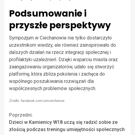
Podsumowanie i
przyszłe perspektywy
Sympozjum w Ciechanowie nie tylko dostarczyło
uczestnikom wiedzy, ale również zainspirowało do
dalszych działań na rzecz integracji społecznej i
profilaktyki uzależnień. Dzięki wsparciu miasta oraz
zaangażowaniu organizatorów, udało się stworzyć
platformę, która zbliża pokolenia i zachęca do
wspólnego poszukiwania rozwiązań dla
współczesnych problemów społecznych.
Źródło: facebook.com/umciechanow
Continue
Poprzedni:
Dzieci w Kamienicy W18 uczą się radzić sobie ze
Reading
złością podczas treningu umiejętności społecznych