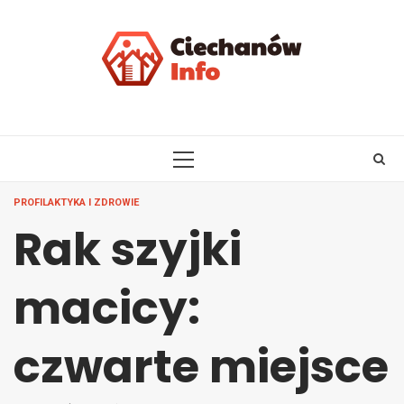
Skip
to
content
PRIMARY
MENU
PROFILAKTYKA I ZDROWIE
Rak szyjki
macicy:
czwarte miejsce