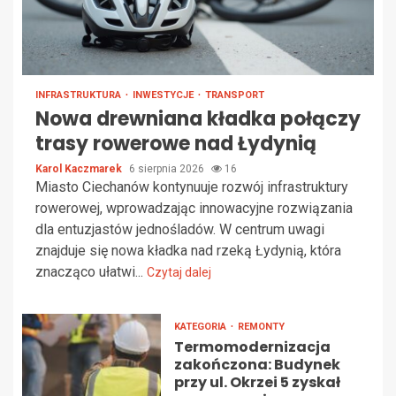
INFRASTRUKTURA
INWESTYCJE
TRANSPORT
Nowa drewniana kładka połączy
trasy rowerowe nad Łydynią
Karol Kaczmarek
6 sierpnia 2026
16
Miasto Ciechanów kontynuuje rozwój infrastruktury
rowerowej, wprowadzając innowacyjne rozwiązania
dla entuzjastów jednośladów. W centrum uwagi
znajduje się nowa kładka nad rzeką Łydynią, która
znacząco ułatwi...
Czytaj dalej
KATEGORIA
REMONTY
Termomodernizacja
zakończona: Budynek
przy ul. Okrzei 5 zyskał