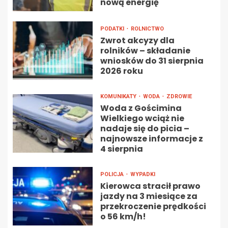
nową energię
PODATKI
ROLNICTWO
Zwrot akcyzy dla
rolników – składanie
wniosków do 31 sierpnia
2026 roku
KOMUNIKATY
WODA
ZDROWIE
Woda z Gościmina
Wielkiego wciąż nie
nadaje się do picia –
najnowsze informacje z
4 sierpnia
POLICJA
WYPADKI
Kierowca stracił prawo
jazdy na 3 miesiące za
przekroczenie prędkości
o 56 km/h!