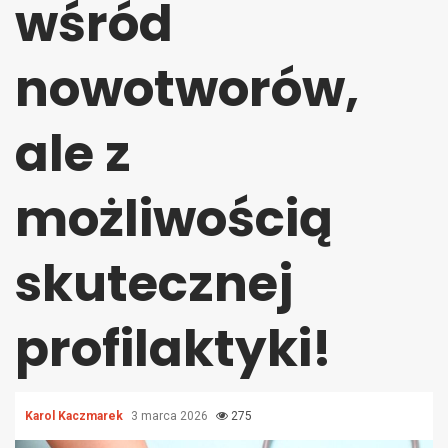
wśród
nowotworów,
ale z
możliwością
skutecznej
profilaktyki!
Karol Kaczmarek
3 marca 2026
275